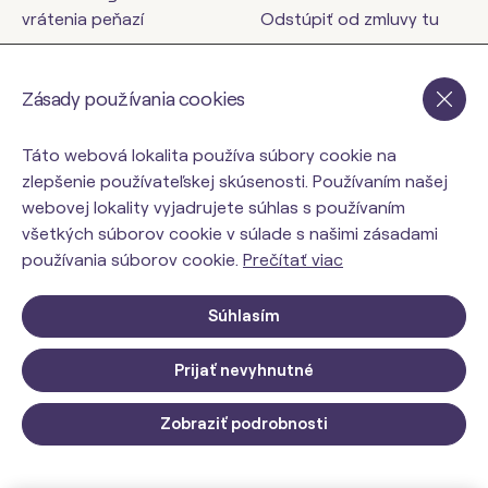
vrátenia peňazí
Odstúpiť od zmluvy tu
Kontakty
Zásady používania cookies
orinbody.sk
Táto webová lokalita používa súbory cookie na
zlepšenie používateľskej skúsenosti. Používaním našej
webovej lokality vyjadrujete súhlas s používaním
všetkých súborov cookie v súlade s našimi zásadami
používania súborov cookie.
Prečítať viac
Súhlasím
Prijať nevyhnutné
© 2026 ORIN Slovakia, s.r.o.. Všetky práva vyhradené.
Upraviť nastavenia Cookies
Zobraziť podrobnosti
Web dizajn: MARLOW DESIGN