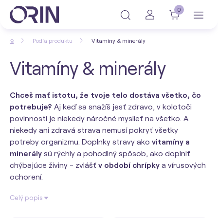
0
Podľa produktu
Vitamíny & minerály
Vitamíny & minerály
Chceš mať istotu, že tvoje telo dostáva všetko, čo
potrebuje?
Aj keď sa snažíš jesť zdravo, v kolotoči
povinnosti je niekedy náročné myslieť na všetko. A
niekedy ani zdravá strava nemusí pokryť všetky
potreby organizmu. Doplnky stravy ako
vitamíny a
minerály
sú rýchly a pohodlný spôsob, ako doplniť
chýbajúce živiny - zvlášť
v období chrípky
a vírusových
ochorení.
Celý popis