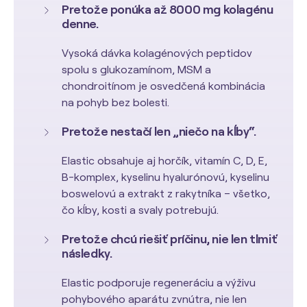
Pretože ponúka až 8000 mg kolagénu
denne.
Vysoká dávka kolagénových peptidov
spolu s glukozamínom, MSM a
chondroitínom je osvedčená kombinácia
na pohyb bez bolesti.
Pretože nestačí len „niečo na kĺby“.
Elastic obsahuje aj horčík, vitamín C, D, E,
B-komplex, kyselinu hyalurónovú, kyselinu
boswelovú a extrakt z rakytníka – všetko,
čo kĺby, kosti a svaly potrebujú.
Pretože chcú riešiť príčinu, nie len tlmiť
následky.
Elastic podporuje regeneráciu a výživu
pohybového aparátu zvnútra, nie len