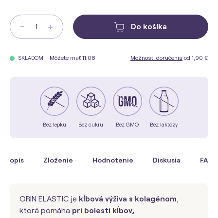
-
+
Do košíka
Môžete mať 11.08
Možnosti doručenia
od 1,90 €
SKLADOM
Bez lepku
Bez cukru
Bez GMO
Bez laktózy
Popis
Zloženie
Hodnotenie
Diskusia
FAQ
ORIN ELASTIC je
kĺbová výživa s kolagénom
,
ktorá pomáha
pri bolesti kĺbov,