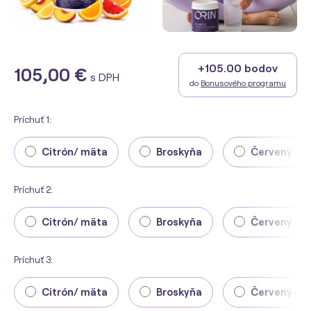
+105.00 bodov
105,00 €
s DPH
do
Bonusového programu
Príchuť 1:
Citrón/ mäta
Broskyňa
Červený gr
Príchuť 2:
Citrón/ mäta
Broskyňa
Červený gr
Príchuť 3:
Citrón/ mäta
Broskyňa
Červený gr