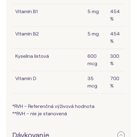
Vitamín B1
5 mg
454
%
Vitamín B2
5 mg
454
%
Kyselina listová
600
300
mcg
%
Vitamín D
35
700
mcg
%
*RVH – Referenčná výživová hodnota
**RVH – nie je stanovená
Dávkovanie