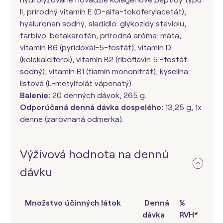
II, prírodný vitamín E (D-alfa-tokoferylacetát),
hyaluronan sodný, sladidlo: glykozidy steviolu,
farbivo: betakarotén, prírodná aróma: mäta,
vitamín B6 (pyridoxal-5-fosfát), vitamín D
(kolekalciferol), vitamín B2 (riboflavín 5’-fosfát
sodný), vitamín B1 (tiamín mononitrát), kyselina
listová (L-metylfolát vápenatý).
Balenie:
20 denných dávok, 265 g.
Odporúčaná denná dávka dospelého:
13,25 g, 1x
denne (zarovnaná odmerka).
Výživová hodnota na dennú
dávku
Množstvo účinných látok
Denná
%
dávka
RVH*