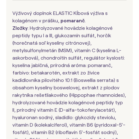
Výživový doplnok ELASTIC Kĺbová výživa s
kolagénom v prášku,
pomaranč
.
Zložky
: Hydrolyzované hovädzie kolagénové
peptidy typu I a III, glukozamín sulfát, horčík
(horečnatá soľ kyseliny citrónovej),
metylsulfonylmetán (MSM), vitamín C (kyselina L-
askorbová), chondroitín sulfát, regulátor kyslosti:
kyselina jablčná, prírodná aróma: pomaranč,
farbivo: betakarotén, extrakt zo živice
kadidlovníka pilovitého 10:1 (Boswellia serrata) s
obsahom kyseliny boswelovej, extrakt z plodov
rakytníka rešetliakového (Hippophae rhamnoides),
hydrolyzované hovädzie kolagénové peptidy typ
II, prírodný vitamín E (D-alfa-tokoferylacetát),
hyaluronan sodný, sladidlo: glykozidy steviolu,
vitamín D (kolekalciferol), vitamín B6 (pyridoxal-5‘-
fosfát), vitamín B2 (riboflavín 5‘-fosfát sodný),