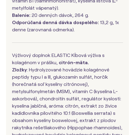
vitamín B1 (tiamínmononitrát), kyselina listová (L-
metylfolát vápenatý).
Balenie:
20 denných dávok, 264 g.
Odporúčaná denná dávka dospelého:
13,2 g, 1x
denne (zarovnaná odmerka).
Výživový doplnok ELASTIC Kĺbová výživa s
kolagénom v prášku,
citrón-mäta.
Zložky
: Hydrolyzované hovädzie kolagénové
peptidy typu I a III, glukozamín sulfát, horčík
(horečnatá soľ kyseliny citrónovej),
metylsulfonylmetán (MSM), vitamín C (kyselina L-
askorbová), chondroitín sulfát, regulátor kyslosti:
kyselina jablčná, aróma: citrón, extrakt zo živice
kadidlovníka pílovitého 10:1 (Boswellia serrata) s
obsahom kyseliny boswelovej, extrakt z plodov
rakytníka rešetliakového (Hippophae rhamnoides),
hydrolyzované hovädzie kolagénové peptidy typu