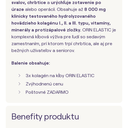
svalov, chrbtice
a
urýchľuje zotavenie po
úraze
alebo operácii. Obsahuje až
8 000 mg
klinicky testovaného hydrolyzovaného
hovädzieho kolagénu I., II. a III. typu, vitamíny,
minerály a protizápalové zložky.
ORIN ELASTIC je
komplexná kĺbová výživa pre ľudí so sedavým
zamestnaním, pri ktorom trpí chrbtica, ale aj pre
bežných užívateľov a seniorov.
Balenie obsahuje:
3x kolagén na kĺby ORIN ELASTIC
Zvýhodnenú cenu
Poštovné ZADARMO
Benefity produktu