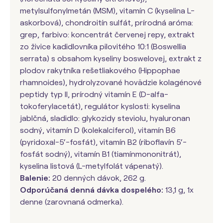
metylsulfonylmetán (MSM), vitamín C (kyselina L-
askorbová), chondroitín sulfát, prírodná aróma:
grep, farbivo: koncentrát červenej repy, extrakt
zo živice kadidlovníka pilovitého 10:1 (Boswellia
serrata) s obsahom kyseliny boswelovej, extrakt z
plodov rakytníka rešetliakového (Hippophae
rhamnoides), hydrolyzované hovädzie kolagénové
peptidy typ II, prírodný vitamín E (D-alfa-
tokoferylacetát), regulátor kyslosti: kyselina
jablčná, sladidlo: glykozidy steviolu, hyaluronan
sodný, vitamín D (kolekalciferol), vitamín B6
(pyridoxal-5‘-fosfát), vitamín B2 (riboflavín 5‘-
fosfát sodný), vitamín B1 (tiamínmononitrát),
kyselina listová (L-metylfolát vápenatý).
Balenie:
20 denných dávok, 262 g.
Odporúčaná denná dávka dospelého:
13,1 g, 1x
denne (zarovnaná odmerka).