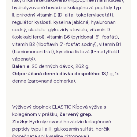
rakytníka rešetliakového (Hippophae rhamnoides),
hydrolyzované hovädzie kolagénové peptidy typ
II, prírodný vitamín E (D-alfa-tokoferylacetát),
regulátor kyslosti: kyselina jablčná, hyaluronan
sodný, sladidlo: glykozidy steviolu, vitamín D
(kolekalciferol), vitamín B6 (pyridoxal-5‘-fosfát),
vitamín B2 (riboflavín 5‘-fosfát sodný), vitamín B1
(tiamínmononitrát), kyselina listová (L-metylfolát
vápenatý).
Balenie
: 20 denných dávok, 262 g.
Odporúčaná denná dávka dospelého:
13,1 g, 1x
denne (zarovnaná odmerka).
Výživový doplnok ELASTIC Kĺbová výživa s
kolagénom v prášku,
červený grep.
Zložky
: Hydrolyzované hovädzie kolagénové
peptidy typu I a III, glukozamín sulfát, horčík
(horečnatá soľ kyseliny citrónovej),