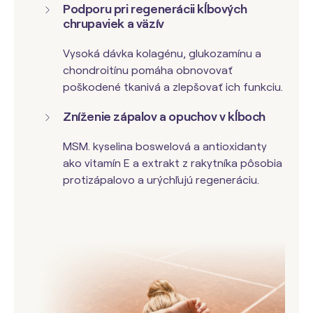
Podporu pri regenerácii kĺbových
chrupaviek a väzív
Vysoká dávka kolagénu, glukozamínu a
chondroitínu pomáha obnovovať
poškodené tkanivá a zlepšovať ich funkciu.
Zníženie zápalov a opuchov v kĺboch
MSM. kyselina boswelová a antioxidanty
ako vitamín E a extrakt z rakytníka pôsobia
protizápalovo a urýchľujú regeneráciu.