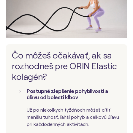
Čo môžeš očakávať, ak sa
rozhodneš pre ORIN Elastic
kolagén?
Postupné zlepšenie pohyblivosti a
úľavu od bolesti kĺbov
Už po niekoľkých týždňoch môžeš cítiť
menšiu tuhosť, ľahší pohyb a celkovú úľavu
pri každodenných aktivitách.