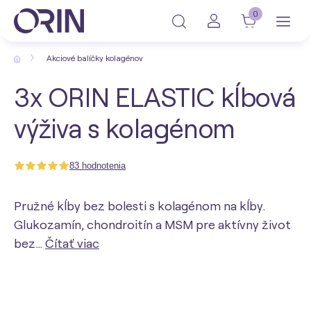
0
Akciové balíčky kolagénov
3x ORIN ELASTIC kĺbová
výživa s kolagénom
83 hodnotenia
Pružné kĺby bez bolesti s kolagénom na kĺby.
Glukozamín, chondroitín a MSM pre aktívny život
bez…
Čítať viac