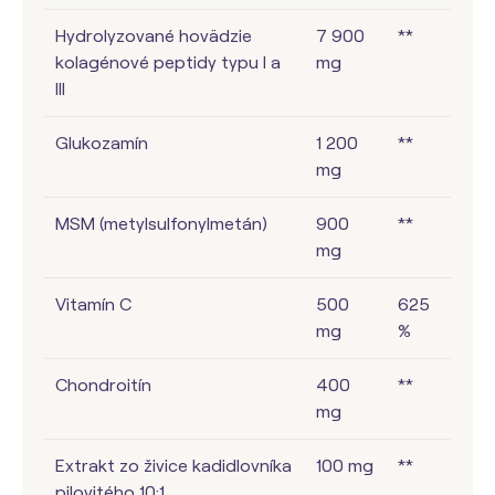
Hydrolyzované hovädzie
7 900
**
kolagénové peptidy typu I a
mg
III
Glukozamín
1 200
**
mg
MSM (metylsulfonylmetán)
900
**
mg
Vitamín C
500
625
mg
%
Chondroitín
400
**
mg
Extrakt zo živice kadidlovníka
100 mg
**
pilovitého 10:1