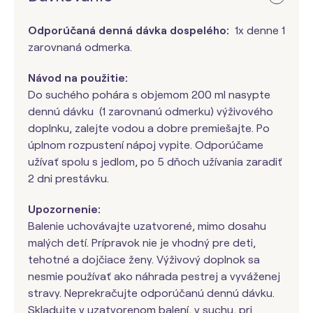
Odporúčaná denná dávka dospelého:
1x denne 1
zarovnaná odmerka.
Návod na použitie:
Do suchého pohára s objemom 200 ml nasypte
dennú dávku (1 zarovnanú odmerku) výživového
doplnku, zalejte vodou a dobre premiešajte. Po
úplnom rozpustení nápoj vypite. Odporúčame
užívať spolu s jedlom, po 5 dňoch užívania zaradiť
2 dni prestávku.
Upozornenie:
Balenie uchovávajte uzatvorené, mimo dosahu
malých detí. Prípravok nie je vhodný pre deti,
tehotné a dojčiace ženy. Výživový doplnok sa
nesmie používať ako náhrada pestrej a vyváženej
stravy. Neprekračujte odporúčanú dennú dávku.
Skladujte v uzatvorenom balení, v suchu, pri