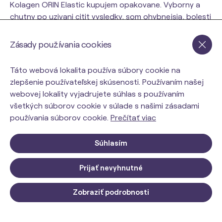
Kolagen ORIN Elastic kupujem opakovane. Vyborny a
chutny po uzivani citit vysledky, som ohybnejsia, bolesti
v klboch sa zmiernili. Odporucam.
Zásady používania cookies
Darina Kĺčová
Táto webová lokalita používa súbory cookie na
19.05.2026
zlepšenie používateľskej skúsenosti. Používaním našej
Spokojnosť
webovej lokality vyjadrujete súhlas s používaním
všetkých súborov cookie v súlade s našimi zásadami
používania súborov cookie.
Prečítať viac
Vlasta Freundova
21.04.2026
Súhlasím
Veľmi spokojná👍
Prijať nevyhnutné
Vaclav Drdák
3x ORIN ELASTIC kĺbová
Zobraziť podrobnosti
21.04.2026
výživa s kolagénom
Do košíka
105,00 €
s DPH
Chutny viživny s priaznivymi učinkami.