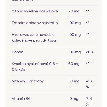
z toho kyselina boswelová
70 mg
**
Extrakt z plodov rakytníka
100 mg
**
Hydrolyzované hovädzie
100 mg
**
kolagénové peptidy typu II
Horčík
100 mg
26 %
Kyselina hyalurónová 0,6 –
60 mg
**
0,8 kDa
Vitamín E prírodný
50 mg
416
%
Vitamín B6
10 mg
714
%