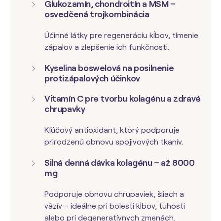
Glukozamín, chondroitín a MSM –
osvedčená trojkombinácia
Účinné látky pre regeneráciu kĺbov, tlmenie
zápalov a zlepšenie ich funkčnosti.
Kyselina boswelová na posilnenie
protizápalových účinkov
Vitamín C pre tvorbu kolagénu a zdravé
chrupavky
Kľúčový antioxidant, ktorý podporuje
prirodzenú obnovu spojivových tkanív.
Silná denná dávka kolagénu – až 8000
mg
Podporuje obnovu chrupaviek, šliach a
väzív – ideálne pri bolesti kĺbov, tuhosti
alebo pri degeneratívnych zmenách.