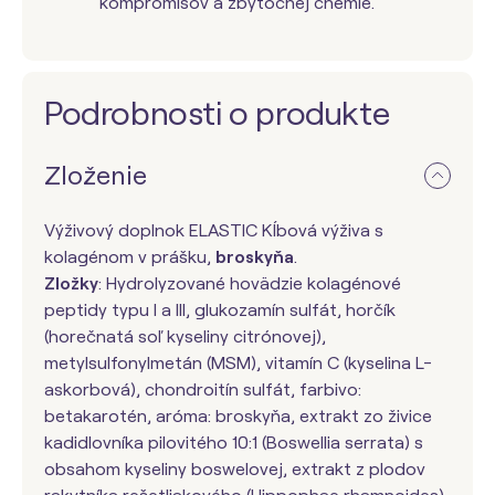
kompromisov a zbytočnej chémie.
Podrobnosti o produkte
Zloženie
Výživový doplnok ELASTIC Kĺbová výživa s
kolagénom v prášku,
broskyňa
.
Zložky
: Hydrolyzované hovädzie kolagénové
peptidy typu I a III, glukozamín sulfát, horčík
(horečnatá soľ kyseliny citrónovej),
metylsulfonylmetán (MSM), vitamín C (kyselina L-
askorbová), chondroitín sulfát, farbivo:
betakarotén, aróma: broskyňa, extrakt zo živice
kadidlovníka pilovitého 10:1 (Boswellia serrata) s
obsahom kyseliny boswelovej, extrakt z plodov