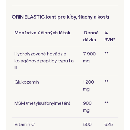
ORIN ELASTIC Joint pre kĺby, šľachy a kosti
Množstvo účinných látok
Denná
%
dávka
RVH*
Hydrolyzované hovädzie
7 900
**
kolagénové peptidy typu I a
mg
III
Glukozamín
1 200
**
mg
MSM (metylsulfonylmetán)
900
**
mg
Vitamín C
500
625