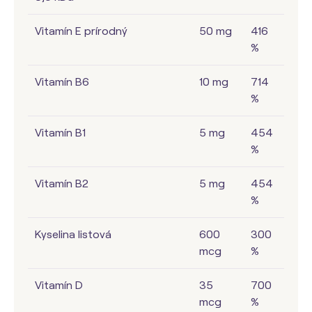
Vitamín E prírodný
50 mg
416
%
Vitamín B6
10 mg
714
%
Vitamín B1
5 mg
454
%
Vitamín B2
5 mg
454
%
Kyselina listová
600
300
mcg
%
Vitamín D
35
700
mcg
%