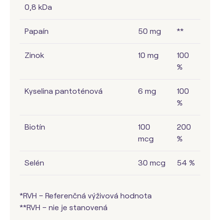
0,8 kDa
Papaín
50 mg
**
Zinok
10 mg
100
%
Kyselina pantoténová
6 mg
100
%
Biotín
100
200
mcg
%
Selén
30 mcg
54 %
*RVH – Referenčná výživová hodnota
**RVH – nie je stanovená