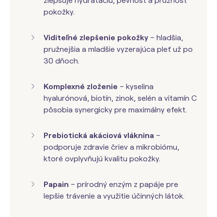
zlepšuje hydratáciu, pevnosť a pružnosť
pokožky.
Viditeľné zlepšenie pokožky
– hladšia,
pružnejšia a mladšie vyzerajúca pleť už po
30 dňoch.
Komplexné zloženie
– kyselina
hyalurónová, biotín, zinok, selén a vitamín C
pôsobia synergicky pre maximálny efekt.
Prebiotická akáciová vláknina
–
podporuje zdravie čriev a mikrobiómu,
ktoré ovplyvňujú kvalitu pokožky.
Papain
– prírodný enzým z papáje pre
lepšie trávenie a využitie účinných látok.