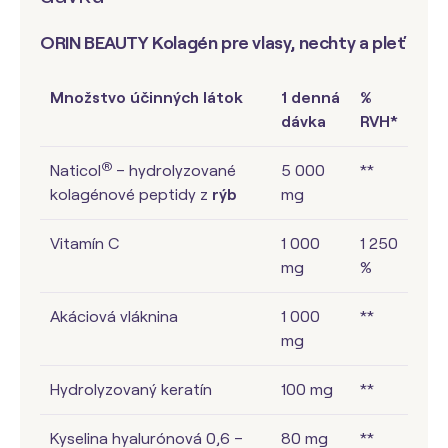
ORIN BEAUTY Kolagén pre vlasy, nechty a pleť
Množstvo účinných látok
1 denná
%
dávka
RVH*
®
Naticol
– hydrolyzované
5 000
**
kolagénové peptidy z
rýb
mg
Vitamín C
1 000
1 250
mg
%
Akáciová vláknina
1 000
**
mg
Hydrolyzovaný keratín
100 mg
**
Kyselina hyalurónová 0,6 –
80 mg
**