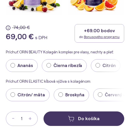
74,00 €
+69.00 bodov
69,00 €
do
Bonusového programu
s DPH
Príchuť ORIN BEAUTY Kolagén komplex pre vlasy, nechty a pleť:
Ananás
Čierna ríbezľa
Citrón
Príchuť ORIN ELASTIC kĺbová výživa s kolagénom:
Citrón/ mäta
Broskyňa
Červený gr
-
+
Do košíka