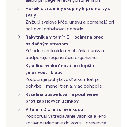
alebo pri degeneratívnych zmenách.
Horčík a vitamíny skupiny B pre nervy a
svaly
Znižujú svalové kŕče, únavu a pomáhajú pri
celkovej pohybovej pohode.
Rakytník a vitamín E – ochrana pred
oxidačným stresom
Prírodné antioxidanty chránia bunky a
podporujú regeneráciu organizmu.
Kyselina hyalurónová
pre lepšiu
„mazivosť" kĺbov
Podporuje pohyblivosť a komfort pri
pohybe – menej trenia, viac pohodlia.
Kyselina boswelová na posilnenie
protizápalových účinkov
Vitamín D pre zdravé kosti
Podporujú vstrebávanie vápnika a jeho
správne ukladanie do kostí – prevencia