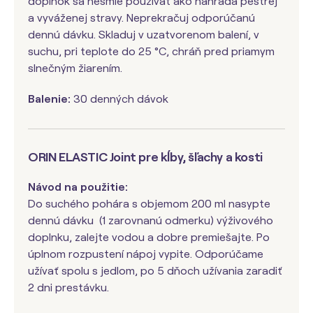
doplnok sa nesmie používať ako náhrada pestrej
a vyváženej stravy. Neprekračuj odporúčanú
dennú dávku. Skladuj v uzatvorenom balení, v
suchu, pri teplote do 25 °C, chráň pred priamym
slnečným žiarením.
Balenie:
30 denných dávok
ORIN ELASTIC Joint pre kĺby, šľachy a kosti
Návod na použitie:
Do suchého pohára s objemom 200 ml nasypte
dennú dávku (1 zarovnanú odmerku) výživového
doplnku, zalejte vodou a dobre premiešajte. Po
úplnom rozpustení nápoj vypite. Odporúčame
užívať spolu s jedlom, po 5 dňoch užívania zaradiť
2 dni prestávku.