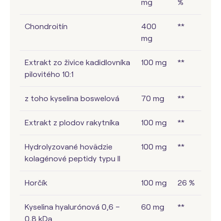
mg
%
Chondroitín
400
**
mg
Extrakt zo živice kadidlovníka
100 mg
**
pilovitého 10:1
z toho kyselina boswelová
70 mg
**
Extrakt z plodov rakytníka
100 mg
**
Hydrolyzované hovädzie
100 mg
**
kolagénové peptidy typu II
Horčík
100 mg
26 %
Kyselina hyalurónová 0,6 –
60 mg
**
0,8 kDa