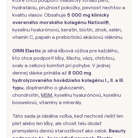
ktoré chcú podporiť mladistvý vzhľad pleti,
hydratáciu, pružnosť pokožky, pevnosť nechtov a
kvalitu vlasov. Obsahuje
5 000 mg klinicky
overeného morského kolagénu Naticol®
,
kyselinu hyalurónovú, keratín, biotín, zinok, selén,
vitamín C, papaín a prebiotickú akáciovú vlákninu.
ORIN Elastic
je silná kĺbová výživa pre každého,
kto chce podporiť kĺby, šľachy, väzy, chrbticu,
svaly a celkový komfort pri pohybe. V jednej
dennej dávke prináša až
8 000 mg
hydrolyzovaného hovädzieho kolagénu I., II. a III.
typu
, doplneného o glukozamín,
chondroitín,
MSM
, kyselinu hyalurónovú, kyselinu
boswelovú, vitamíny a minerály.
Táto sada je ideálna voľba, keď nechceš riešiť len
pleť alebo len kĺby, ale chceš telu dodať
premyslenú dennú starostlivosť ako celok.
Beauty