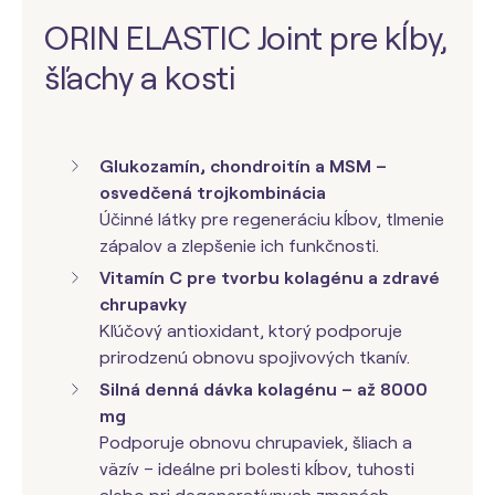
ORIN ELASTIC Joint pre kĺby,
šľachy a kosti
Glukozamín, chondroitín a
MSM
–
osvedčená trojkombinácia
Účinné látky pre regeneráciu kĺbov, tlmenie
zápalov a zlepšenie ich funkčnosti.
Vitamín C pre tvorbu kolagénu a zdravé
chrupavky
Kľúčový antioxidant, ktorý podporuje
prirodzenú obnovu spojivových tkanív.
Silná denná dávka kolagénu – až 8000
mg
Podporuje obnovu chrupaviek, šliach a
väzív – ideálne pri bolesti kĺbov, tuhosti