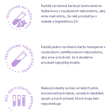
Každá vyrobená šarža je testovaná na
ťažké kovy v nezávislom laboratóriu, aby
sme mali istotu, že náš produkt je v
súlade s legislatívou EU.
Každú jednu vyrobenú šaržu testujeme v
nezávislom certifikovanom laboratóriu,
aby sme si boli istí, že ti dodáme
produkt najvyššej kvality.
Naše produkty sú bez umelých plnív,
konzervačných látok, umelých sladidiel,
spojív a iných prísad, ktoré tvoje telo
nepotrebuje.