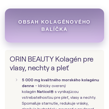
OBSAH KOLAGÉNOVÉHO
BALÍČKA
ORIN BEAUTY Kolagén pre
vlasy, nechty a pleť
5 000 mg kvalitného morského kolagénu
denne
– klinicky overený
kolagén
Naticol®
s vynikajúcou
vstrebateľnosťou pre pleť, vlasy a nechty.
Spomaľuje starnutie, redukuje vrásky,