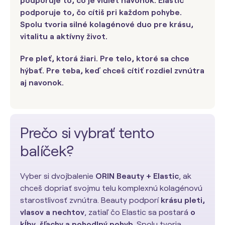
podporuje to, čo je vidieť navonok. Elastic
podporuje to, čo cítiš pri každom pohybe.
Spolu tvoria silné kolagénové duo pre krásu,
vitalitu a aktívny život.
Pre pleť, ktorá žiari. Pre telo, ktoré sa chce
hýbať. Pre teba, keď chceš cítiť rozdiel zvnútra
aj navonok.
Prečo si vybrať tento
balíček?
Vyber si dvojbalenie
ORIN Beauty + Elastic
, ak
chceš dopriať svojmu telu komplexnú kolagénovú
starostlivosť zvnútra. Beauty podporí
krásu pleti,
vlasov a nechtov
, zatiaľ čo Elastic sa postará
o
kĺby, šľachy a pohodlný pohyb
. Spolu tvoria