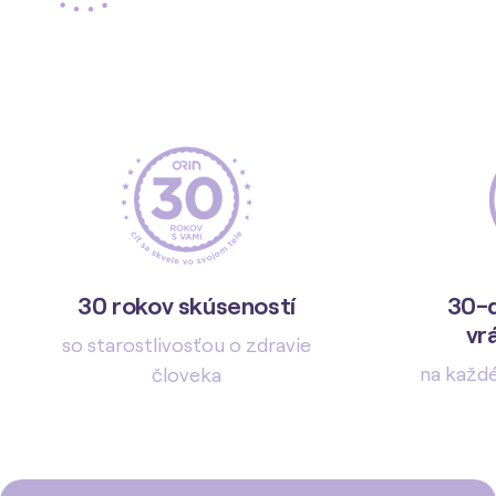
30 rokov skúseností
30-d
vr
so starostlivosťou o zdravie
na každ
človeka