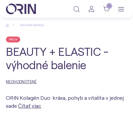
0
Akciové balíčky
AKCIA
BEAUTY + ELASTIC -
výhodné balenie
NEOHODNOTENÉ
ORIN Kolagén Duo: krása, pohyb a vitalita v jednej
sade
Čítať viac