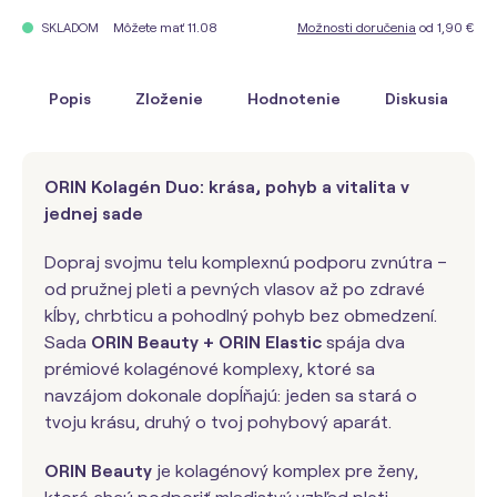
Môžete mať 11.08
Možnosti doručenia
od 1,90 €
SKLADOM
Popis
Zloženie
Hodnotenie
Diskusia
ORIN Kolagén Duo: krása, pohyb a vitalita v
jednej sade
Dopraj svojmu telu komplexnú podporu zvnútra –
od pružnej pleti a pevných vlasov až po zdravé
kĺby, chrbticu a pohodlný pohyb bez obmedzení.
Sada
ORIN Beauty + ORIN Elastic
spája dva
prémiové kolagénové komplexy, ktoré sa
navzájom dokonale dopĺňajú: jeden sa stará o
tvoju krásu, druhý o tvoj pohybový aparát.
ORIN Beauty
je kolagénový komplex pre ženy,