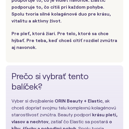
podporuje to, čo je vidieť navonok. Elastic
podporuje to, čo cítiš pri každom pohybe.
Spolu tvoria silné kolagénové duo pre krásu,
vitalitu a aktívny život.
Pre pleť, ktorá žiari. Pre telo, ktoré sa chce
hýbať. Pre teba, keď chceš cítiť rozdiel zvnútra
aj navonok.
Prečo si vybrať tento
balíček?
Vyber si dvojbalenie
ORIN Beauty + Elastic
, ak
chceš dopriať svojmu telu komplexnú kolagénovú
starostlivosť zvnútra. Beauty podporí
krásu pleti,
vlasov a nechtov
, zatiaľ čo Elastic sa postará
o
kĺby, šľachy a pohodlný pohyb
. Spolu tvoria