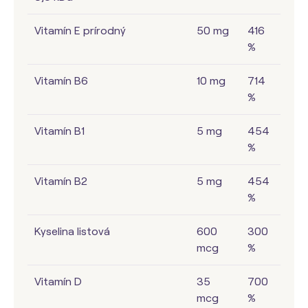
Vitamín E prírodný
50 mg
416
%
Vitamín B6
10 mg
714
%
Vitamín B1
5 mg
454
%
Vitamín B2
5 mg
454
%
Kyselina listová
600
300
mcg
%
Vitamín D
35
700
mcg
%