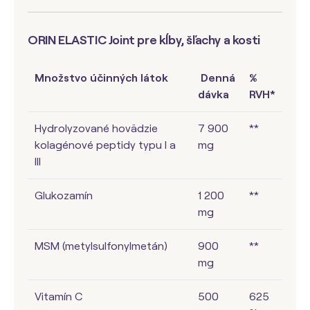
ORIN ELASTIC Joint pre kĺby, šľachy a kosti
Množstvo účinných látok
Denná
%
dávka
RVH*
Hydrolyzované hovädzie
7 900
**
kolagénové peptidy typu I a
mg
III
Glukozamín
1 200
**
mg
MSM (metylsulfonylmetán)
900
**
mg
Vitamín C
500
625