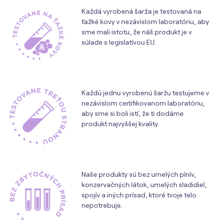
Každá vyrobená šarža je testovaná na
ťažké kovy v nezávislom laboratóriu, aby
sme mali istotu, že náš produkt je v
súlade s legislatívou EU.
Každú jednu vyrobenú šaržu testujeme v
nezávislom certifikovanom laboratóriu,
aby sme si boli istí, že ti dodáme
produkt najvyššej kvality.
Naše produkty sú bez umelých plnív,
konzervačných látok, umelých sladidiel,
spojív a iných prísad, ktoré tvoje telo
nepotrebuje.