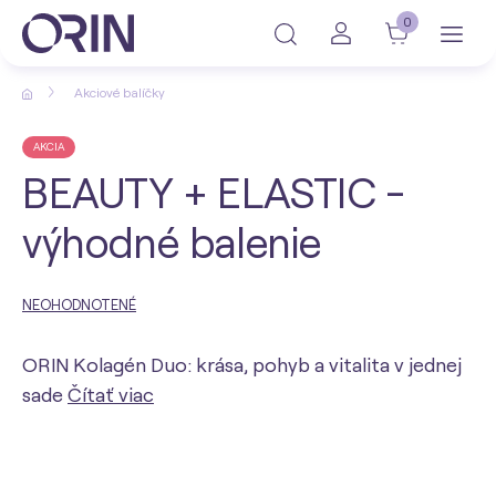
0
Akciové balíčky
AKCIA
BEAUTY + ELASTIC -
výhodné balenie
NEOHODNOTENÉ
ORIN Kolagén Duo: krása, pohyb a vitalita v jednej
sade
Čítať viac