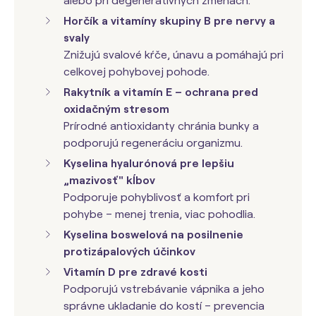
alebo pri degeneratívnych zmenách.
Horčík a vitamíny skupiny B pre nervy a
svaly
Znižujú svalové kŕče, únavu a pomáhajú pri
celkovej pohybovej pohode.
Rakytník a vitamín E – ochrana pred
oxidačným stresom
Prírodné antioxidanty chránia bunky a
podporujú regeneráciu organizmu.
Kyselina hyalurónová
pre lepšiu
„mazivosť" kĺbov
Podporuje pohyblivosť a komfort pri
pohybe – menej trenia, viac pohodlia.
Kyselina boswelová na posilnenie
protizápalových účinkov
Vitamín D pre zdravé kosti
Podporujú vstrebávanie vápnika a jeho
správne ukladanie do kostí – prevencia