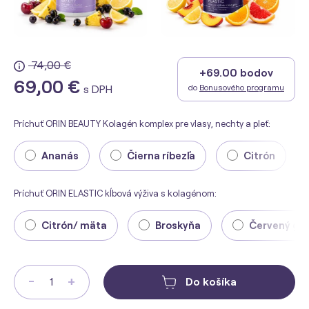
74,00 €
+69.00 bodov
69,00 €
do
Bonusového programu
s DPH
Príchuť ORIN BEAUTY Kolagén komplex pre vlasy, nechty a pleť:
Ananás
Čierna ríbezľa
Citrón
Príchuť ORIN ELASTIC kĺbová výživa s kolagénom:
Citrón/ mäta
Broskyňa
Červený gr
-
+
Do košíka