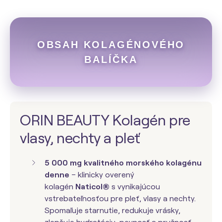
OBSAH KOLAGÉNOVÉHO
BALÍČKA
ORIN BEAUTY Kolagén pre
vlasy, nechty a pleť
5 000 mg kvalitného morského kolagénu
denne
– klinicky overený
kolagén
Naticol®
s vynikajúcou
vstrebateľnosťou pre pleť, vlasy a nechty.
Spomaľuje starnutie, redukuje vrásky,