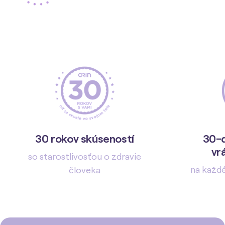
30 rokov skúseností
30-d
vr
so starostlivosťou o zdravie
na každ
človeka