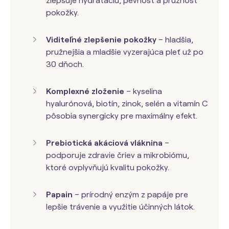
zlepšuje hydratáciu, pevnosť a pružnosť
pokožky.
Viditeľné zlepšenie pokožky
– hladšia,
pružnejšia a mladšie vyzerajúca pleť už po
30 dňoch.
Komplexné zloženie
– kyselina
hyalurónová, biotín, zinok, selén a vitamín C
pôsobia synergicky pre maximálny efekt.
Prebiotická akáciová vláknina
–
podporuje zdravie čriev a mikrobiómu,
ktoré ovplyvňujú kvalitu pokožky.
Papain
– prírodný enzým z papáje pre
lepšie trávenie a využitie účinných látok.