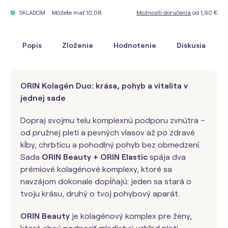
Môžete mať 10.08
Možnosti doručenia
od 1,90 €
SKLADOM
Popis
Zloženie
Hodnotenie
Diskusia
ORIN Kolagén Duo: krása, pohyb a vitalita v
jednej sade
Dopraj svojmu telu komplexnú podporu zvnútra –
od pružnej pleti a pevných vlasov až po zdravé
kĺby, chrbticu a pohodlný pohyb bez obmedzení.
Sada
ORIN Beauty + ORIN Elastic
spája dva
prémiové kolagénové komplexy, ktoré sa
navzájom dokonale dopĺňajú: jeden sa stará o
tvoju krásu, druhý o tvoj pohybový aparát.
ORIN Beauty
je kolagénový komplex pre ženy,