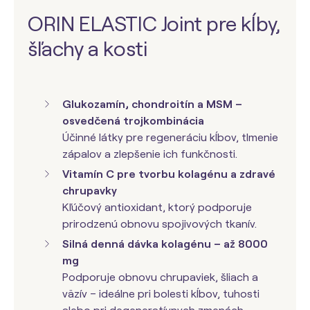
ORIN ELASTIC Joint pre kĺby,
šľachy a kosti
Glukozamín, chondroitín a
MSM
–
osvedčená trojkombinácia
Účinné látky pre regeneráciu kĺbov, tlmenie
zápalov a zlepšenie ich funkčnosti.
Vitamín C pre tvorbu kolagénu a zdravé
chrupavky
Kľúčový antioxidant, ktorý podporuje
prirodzenú obnovu spojivových tkanív.
Silná denná dávka kolagénu – až 8000
mg
Podporuje obnovu chrupaviek, šliach a
väzív – ideálne pri bolesti kĺbov, tuhosti