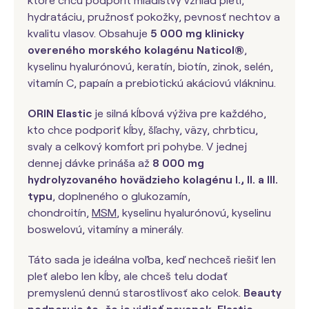
ktoré chcú podporiť mladistvý vzhľad pleti,
hydratáciu, pružnosť pokožky, pevnosť nechtov a
kvalitu vlasov. Obsahuje
5 000 mg klinicky
overeného morského kolagénu Naticol®
,
kyselinu hyalurónovú, keratín, biotín, zinok, selén,
vitamín C, papaín a prebiotickú akáciovú vlákninu.
ORIN Elastic
je silná kĺbová výživa pre každého,
kto chce podporiť kĺby, šľachy, väzy, chrbticu,
svaly a celkový komfort pri pohybe. V jednej
dennej dávke prináša až
8 000 mg
hydrolyzovaného hovädzieho kolagénu I., II. a III.
typu
, doplneného o glukozamín,
chondroitín,
MSM
, kyselinu hyalurónovú, kyselinu
boswelovú, vitamíny a minerály.
Táto sada je ideálna voľba, keď nechceš riešiť len
pleť alebo len kĺby, ale chceš telu dodať
premyslenú dennú starostlivosť ako celok.
Beauty