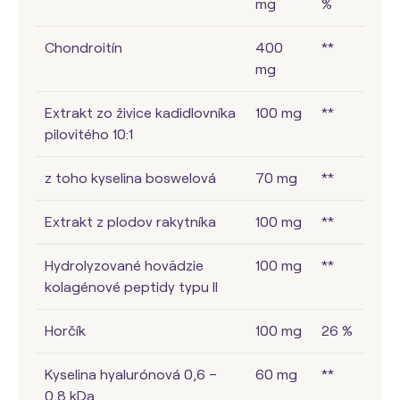
mg
%
Chondroitín
400
**
mg
Extrakt zo živice kadidlovníka
100 mg
**
pilovitého 10:1
z toho kyselina boswelová
70 mg
**
Extrakt z plodov rakytníka
100 mg
**
Hydrolyzované hovädzie
100 mg
**
kolagénové peptidy typu II
Horčík
100 mg
26 %
Kyselina hyalurónová 0,6 –
60 mg
**
0,8 kDa