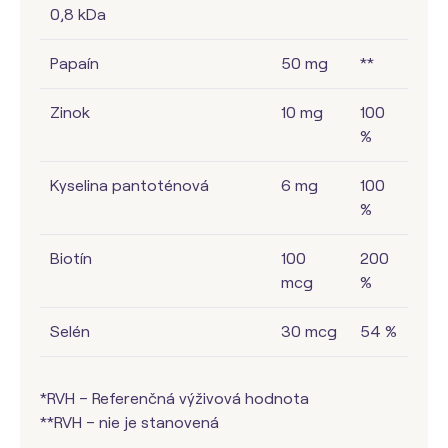
0,8 kDa
Papaín
50 mg
**
Zinok
10 mg
100
%
Kyselina pantoténová
6 mg
100
%
Biotín
100
200
mcg
%
Selén
30 mcg
54 %
*RVH – Referenčná výživová hodnota
**RVH – nie je stanovená