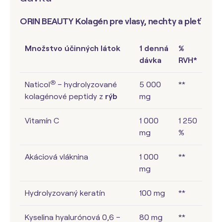
ORIN BEAUTY Kolagén pre vlasy, nechty a pleť
Množstvo účinných látok
1 denná
%
dávka
RVH*
®
Naticol
– hydrolyzované
5 000
**
kolagénové peptidy z
rýb
mg
Vitamín C
1 000
1 250
mg
%
Akáciová vláknina
1 000
**
mg
Hydrolyzovaný keratín
100 mg
**
Kyselina hyalurónová 0,6 –
80 mg
**