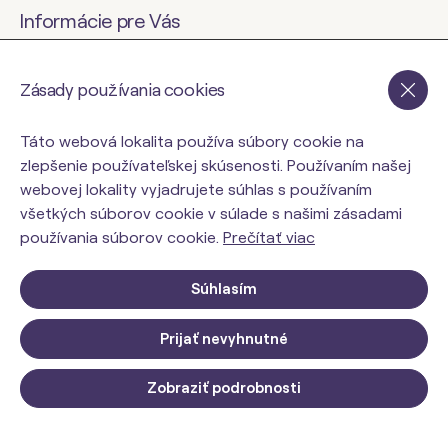
Informácie pre Vás
Blog
Doprava & Platby
Zásady používania cookies
O nás
Obchodné podmienky
Bonus program
Ochrana osobných
Táto webová lokalita používa súbory cookie na
údajov
zlepšenie používateľskej skúsenosti. Používaním našej
30-dňová garancia
webovej lokality vyjadrujete súhlas s používaním
vrátenia peňazí
Odstúpiť od zmluvy tu
všetkých súborov cookie v súlade s našimi zásadami
Kontakty
používania súborov cookie.
Prečítať viac
Súhlasím
orinbody.sk
Prijať nevyhnutné
ORIN MAMA Kolagén pre
Zobraziť podrobnosti
tehotné a dojčiace ženy
Do košíka
37,00 €