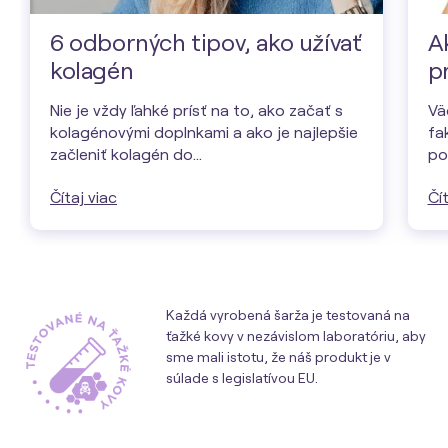
6 odborných tipov, ako užívať
A
kolagén
pr
Nie je vždy ľahké prísť na to, ako začať s
Vä
kolagénovými doplnkami a ako je najlepšie
fa
začleniť kolagén do…
po
Čítaj viac
Čít
Každá vyrobená šarža je testovaná na
ťažké kovy v nezávislom laboratóriu, aby
sme mali istotu, že náš produkt je v
súlade s legislatívou EU.