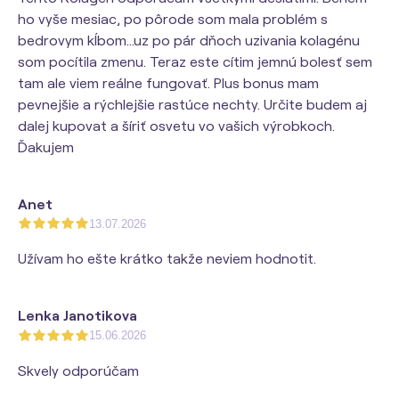
ho vyše mesiac, po pôrode som mala problém s
bedrovym kĺbom...uz po pár dňoch uzivania kolagénu
som pocítila zmenu. Teraz este cítim jemnú bolesť sem
tam ale viem reálne fungovať. Plus bonus mam
pevnejšie a rýchlejšie rastúce nechty. Určite budem aj
dalej kupovat a šíriť osvetu vo vašich výrobkoch.
Ďakujem
Anet
13.07.2026
Užívam ho ešte krátko takže neviem hodnotit.
Lenka Janotikova
15.06.2026
Skvely odporúčam