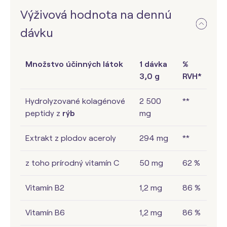
Výživová hodnota na dennú
dávku
Množstvo účinných látok
1 dávka
%
3,0 g
RVH*
Hydrolyzované kolagénové
2 500
**
peptidy z
rýb
mg
Extrakt z plodov aceroly
294 mg
**
z toho prírodný vitamín C
50 mg
62 %
Vitamín B2
1,2 mg
86 %
Vitamín B6
1,2 mg
86 %