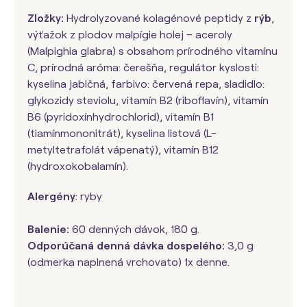
Zložky:
Hydrolyzované kolagénové peptidy z
rýb
,
výťažok z plodov malpígie holej – aceroly
(Malpighia glabra) s obsahom prírodného vitamínu
C, prírodná aróma: čerešňa, regulátor kyslosti:
kyselina jablčná, farbivo: červená repa, sladidlo:
glykozidy steviolu, vitamín B2 (riboflavín), vitamín
B6 (pyridoxínhydrochlorid), vitamín B1
(tiamínmononitrát), kyselina listová (L-
metyltetrafolát vápenatý), vitamín B12
(hydroxokobalamín).
Alergény
: ryby
Balenie:
60 denných dávok, 180 g.
Odporúčaná denná dávka dospelého:
3,0 g
(odmerka naplnená vrchovato) 1x denne.