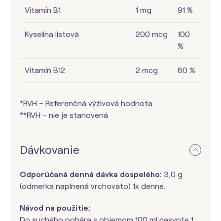
Vitamín B1
1 mg
91 %
Kyselina listová
200 mcg
100
%
Vitamín B12
2 mcg
80 %
*RVH – Referenčná výživová hodnota
**RVH – nie je stanovená
Dávkovanie
Odporúčaná denná dávka dospelého:
3,0 g
(odmerka naplnená vrchovato) 1x denne.
Návod na použitie:
Do suchého pohára s objemom 100 ml nasypte 1