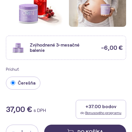
Zvýhodnené 3-mesačné
-6,00 €
balenie
Príchuť:
Čerešňa
+37.00 bodov
37,00 €
s DPH
do
Bonusového programu
-
+
DO KOŠÍKA