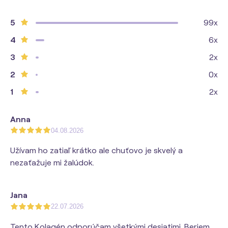
5
99x
4
6x
3
2x
2
0x
1
2x
Anna
04.08.2026
Užívam ho zatiaľ krátko ale chuťovo je skvelý a
nezaťažuje mi žalúdok.
Jana
22.07.2026
Tento Kolagén odporúčam všetkými desiatimi. Beriem