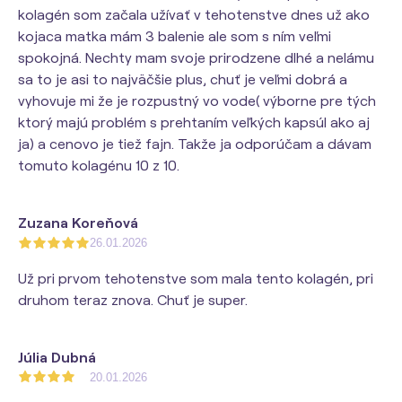
kolagén som začala užívať v tehotenstve dnes už ako
kojaca matka mám 3 balenie ale som s ním veľmi
spokojná. Nechty mam svoje prirodzene dlhé a nelámu
sa to je asi to najväčšie plus, chuť je veľmi dobrá a
vyhovuje mi že je rozpustný vo vode( výborne pre tých
ktorý majú problém s prehtaním veľkých kapsúl ako aj
ja) a cenovo je tiež fajn. Takže ja odporúčam a dávam
tomuto kolagénu 10 z 10.
Zuzana Koreňová
26.01.2026
Už pri prvom tehotenstve som mala tento kolagén, pri
druhom teraz znova. Chuť je super.
Júlia Dubná
20.01.2026