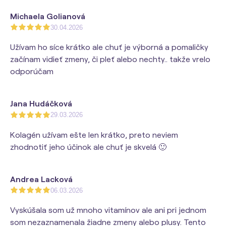
Michaela Golianová
30.04.2026
Užívam ho síce krátko ale chuť je výborná a pomaličky
začínam vidieť zmeny, či pleť alebo nechty.. takže vrelo
odporúčam
Jana Hudáčková
29.03.2026
Kolagén užívam ešte len krátko, preto neviem
zhodnotiť jeho účinok ale chuť je skvelá 🙂
Andrea Lacková
06.03.2026
Vyskúšala som už mnoho vitamínov ale ani pri jednom
som nezaznamenala žiadne zmeny alebo plusy. Tento