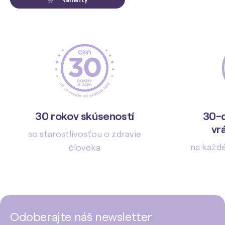
30 rokov skúseností
30-d
vr
so starostlivosťou o zdravie
na každ
človeka
Odoberajte náš newsletter