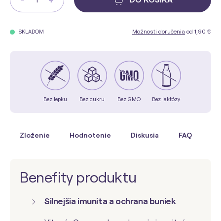
Možnosti doručenia
od 1,90 €
SKLADOM
Bez lepku
Bez cukru
Bez GMO
Bez laktózy
Zloženie
Hodnotenie
Diskusia
FAQ
Po
Benefity produktu
Silnejšia imunita a ochrana buniek