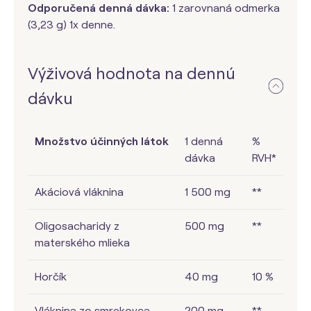
Odporučená denná dávka:
1 zarovnaná odmerka
(3,23 g) 1x denne.
Výživová hodnota na dennú
dávku
Množstvo účinných látok
1 denná
%
dávka
RVH*
Akáciová vláknina
1 500 mg
**
Oligosacharidy z
500 mg
**
materského mlieka
Horčík
40 mg
10 %
Vláknina zo smrekovca
200 mg
**