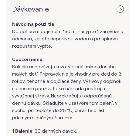
Dávkovanie
Návod na použitie
:
Do pohára s objemom 150 ml nasypte 1 zarovnanú
odmerku, zalejte neperlivou vodou a po úplnom
rozpustení vypite.
Upozornenie:
Balenie uchovávajte uzatvorené, mimo dosahu
malých detí. Prípravok nie je vhodný pre deti do 3
rokov, tehotné a dojčiace ženy. Výživový doplnok
sa nesmie používať ako náhrada pestrej a
vyváženej stravy. Neprekračujte odporúčanú
dennú dávku. Skladujte v uzatvorenom balení, v
suchu, pri teplote do 25 °C, chráňte pred
priamym slnečným žiarením.
1 Balenie
: 30 denných dávok.