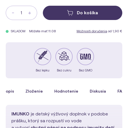
-
+
Do košíka
Môžete mať 11.08
Možnosti doručenia
od 1,90 €
SKLADOM
Bez lepku
Bez cukru
Bez GMO
Popis
Zloženie
Hodnotenie
Diskusia
FAQ
IMUNKO
je detský výživový doplnok v podobe
prášku, ktorý sa rozpustí vo vode
a vytvorí
chutný nápoj na podporu imunity detí
.