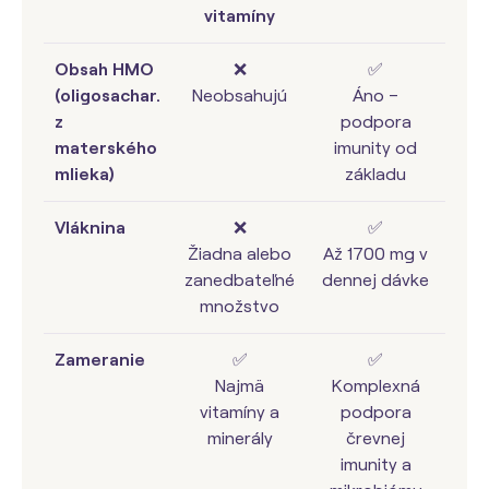
vitamíny
Obsah HMO
❌
✅
(oligosachar.
Neobsahujú
Áno –
z
podpora
materského
imunity od
mlieka)
základu
Vláknina
❌
✅
Žiadna alebo
Až 1700 mg v
zanedbateľné
dennej dávke
množstvo
Zameranie
✅
✅
Najmä
Komplexná
vitamíny a
podpora
minerály
črevnej
imunity a