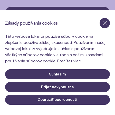
Prihlásiť sa do newslettra
Zásady používania cookies
Táto webová lokalita používa súbory cookie na
zlepšenie používateľskej skúsenosti. Používaním našej
webovej lokality vyjadrujete súhlas s používaním
všetkých súborov cookie v súlade s našimi zásadami
používania súborov cookie.
Prečítať viac
+421 917 493 833
info@orinbody.sk
Súhlasím
Prijať nevyhnutné
Informácie pre Vás
Zobraziť podrobnosti
Blog
Doprava & Platby
2x ORIN IMUNKO
Do košíka
35,00 €
40,00 €
O nás
Obchodné podmienky