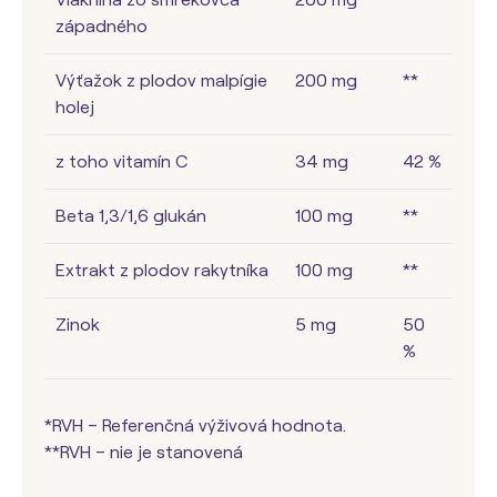
západného
Výťažok z plodov malpígie
200 mg
**
holej
z toho vitamín C
34 mg
42 %
Beta 1,3/1,6 glukán
100 mg
**
Extrakt z plodov rakytníka
100 mg
**
Zinok
5 mg
50
%
*RVH – Referenčná výživová hodnota.
**RVH – nie je stanovená