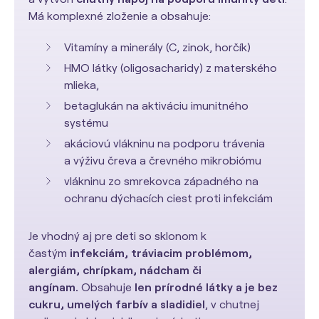
Má komplexné zloženie a obsahuje:
Vitamíny a minerály (C, zinok, horčík)
HMO
látky (
oligosacharidy
) z materského
mlieka,
betaglukán na aktiváciu imunitného
systému
akáciovú vlákninu na podporu trávenia
a výživu čreva a črevného mikrobiómu
vlákninu zo smrekovca západného na
ochranu dýchacích ciest proti infekciám
Je vhodný aj pre deti so sklonom k
častým
infekciám, tráviacim problémom,
alergiám, chrípkam, nádcham či
angínam.
Obsahuje
len prírodné látky a je bez
cukru, umelých farbív a sladidiel
, v chutnej