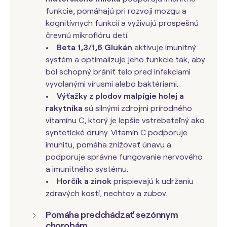
funkcie, pomáhajú pri rozvoji mozgu a
kognitívnych funkcií a vyživujú prospešnú
črevnú mikroflóru detí.
•
Beta 1,3/1,6 Glukán
aktivuje imunitný
systém a optimalizuje jeho funkcie tak, aby
bol schopný brániť telo pred infekciami
vyvolanými vírusmi alebo baktériami.
•
Výťažky z plodov malpígie holej a
rakytníka
sú silnými zdrojmi prírodného
vitamínu C, ktorý je lepšie vstrebateľný ako
syntetické druhy. Vitamín C podporuje
imunitu, pomáha znižovať únavu a
podporuje správne fungovanie nervového
a imunitného systému.
• Horčík a zinok
prispievajú k udržaniu
zdravých kostí, nechtov a zubov.
Pomáha predchádzať sezónnym
chorobám