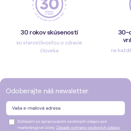
30 rokov skúseností
30-d
vr
so starostlivosťou o zdravie
na každ
človeka
Odoberajte náš newsletter
Súhlasím so spracovaním osobných údajov pre
marketingové účely.
Zásady ochrany osobných údajov
.