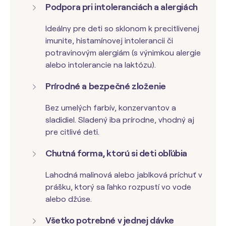
Podpora pri intoleranciách a alergiách
Ideálny pre deti so sklonom k precitlivenej
imunite, histamínovej intolerancii či
potravinovým alergiám (s výnimkou alergie
alebo intolerancie na laktózu).
Prírodné a bezpečné zloženie
Bez umelých farbív, konzervantov a
sladidiel. Sladený iba prírodne, vhodný aj
pre citlivé deti.
Chutná forma, ktorú si deti obľúbia
Lahodná malinová alebo jablková príchuť v
prášku, ktorý sa ľahko rozpustí vo vode
alebo džúse.
Všetko potrebné v jednej dávke