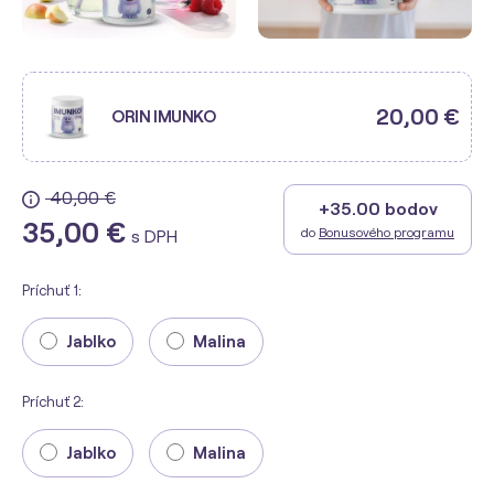
20,00 €
ORIN IMUNKO
40,00 €
+35.00 bodov
35,00 €
do
Bonusového programu
s DPH
Príchuť 1:
Jablko
Malina
Príchuť 2:
Jablko
Malina