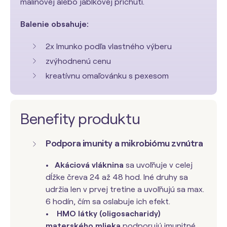
malinovej alebo jablkovej príchuti.
Balenie obsahuje:
2x Imunko podľa vlastného výberu
zvýhodnenú cenu
kreatívnu omaľovánku s pexesom
Benefity produktu
Podpora imunity a mikrobiómu zvnútra
•
Akáciová vláknina
sa uvoľňuje v celej
dĺžke čreva 24 až 48 hod. Iné druhy sa
udržia len v prvej tretine a uvoľňujú sa max.
6 hodín, čím sa oslabuje ich efekt.
•
HMO látky (oligosacharidy)
materského mlieka
podporujú imunitné