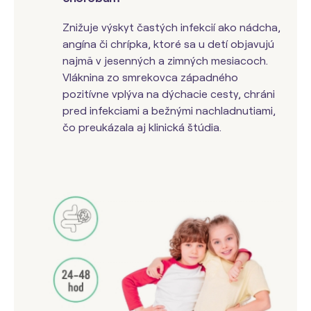
Znižuje výskyt častých infekcií ako nádcha,
angína či chrípka, ktoré sa u detí objavujú
najmä v jesenných a zimných mesiacoch.
Vláknina zo smrekovca západného
pozitívne vplýva na dýchacie cesty, chráni
pred infekciami a bežnými nachladnutiami,
čo preukázala aj klinická štúdia.