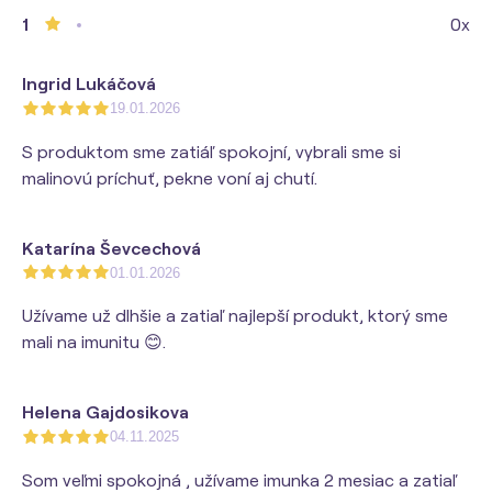
1
0x
Ingrid Lukáčová
19.01.2026
S produktom sme zatiáľ spokojní, vybrali sme si
malinovú príchuť, pekne voní aj chutí.
Katarína Ševcechová
01.01.2026
Užívame už dlhšie a zatiaľ najlepší produkt, ktorý sme
mali na imunitu 😊.
Helena Gajdosikova
04.11.2025
Som veľmi spokojná , užívame imunka 2 mesiac a zatiaľ