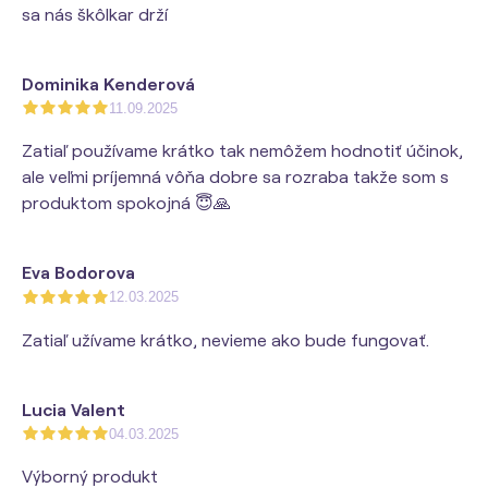
sa nás škôlkar drží
Dominika Kenderová
11.09.2025
Zatiaľ používame krátko tak nemôžem hodnotiť účinok,
ale veľmi príjemná vôňa dobre sa rozraba takže som s
produktom spokojná 😇🙏
Eva Bodorova
12.03.2025
Zatiaľ užívame krátko, nevieme ako bude fungovať.
Lucia Valent
04.03.2025
Výborný produkt