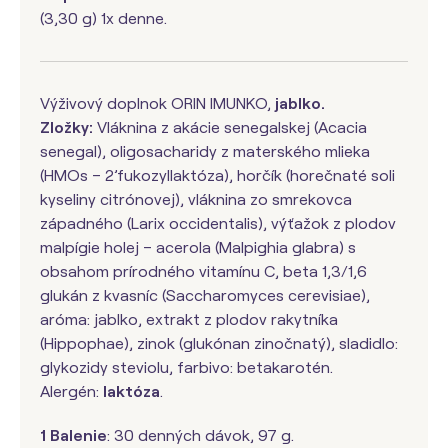
(3,30 g) 1x denne.
Výživový doplnok ORIN IMUNKO,
jablko.
Zložky:
Vláknina z akácie senegalskej (Acacia
senegal), oligosacharidy z materského mlieka
(HMOs – 2’fukozyllaktóza), horčík (horečnaté soli
kyseliny citrónovej), vláknina zo smrekovca
západného (Larix occidentalis), výťažok z plodov
malpígie holej – acerola (Malpighia glabra) s
obsahom prírodného vitamínu C, beta 1,3/1,6
glukán z kvasníc (Saccharomyces cerevisiae),
aróma: jablko, extrakt z plodov rakytníka
(Hippophae), zinok (glukónan zinočnatý), sladidlo:
glykozidy steviolu, farbivo: betakarotén.
Alergén:
laktóza
.
1 Balenie
: 30 denných dávok, 97 g.