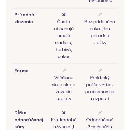
mikrobiómu
Prírodné
❌
✅
zloženie
Často
Bez pridaného
obsahujú
cukru, len
umelé
prírodné
sladidlá,
zložky
farbivá,
cukor
Forma
✅
✅
Väčšinou
Praktický
sirup alebo
prášok – bez
žuvacie
problémov sa
tablety
rozpustí
Dĺžka
❌
✅
odporúčanej
Krátkodobé
Odporúčaná
kúry
užívanie (1
3-mesačná