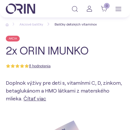
0
Akciové balíčky
Balíčky detských vitamínov
AKCIA
2x ORIN IMUNKO
8 hodnotenia
Doplnok výživy pre deti s, vitamínmi C, D, zinkom,
betaglukánom a HMO látkami z materského
mlieka.
Čítať viac