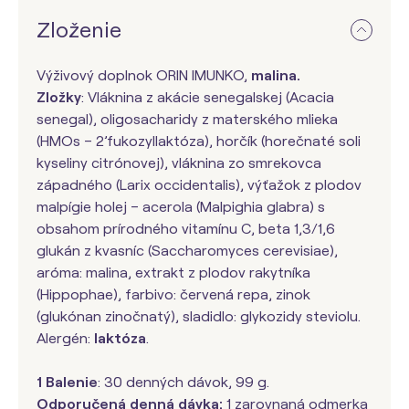
Zloženie
Výživový doplnok ORIN IMUNKO,
malina.
Zložky
: Vláknina z akácie senegalskej (Acacia
senegal), oligosacharidy z materského mlieka
(HMOs – 2’fukozyllaktóza), horčík (horečnaté soli
kyseliny citrónovej), vláknina zo smrekovca
západného (Larix occidentalis), výťažok z plodov
malpígie holej – acerola (Malpighia glabra) s
obsahom prírodného vitamínu C, beta 1,3/1,6
glukán z kvasníc (Saccharomyces cerevisiae),
aróma: malina, extrakt z plodov rakytníka
(Hippophae), farbivo: červená repa, zinok
(glukónan zinočnatý), sladidlo: glykozidy steviolu.
Alergén:
laktóza
.
1 Balenie
: 30 denných dávok, 99 g.
Odporučená denná dávka:
1 zarovnaná odmerka