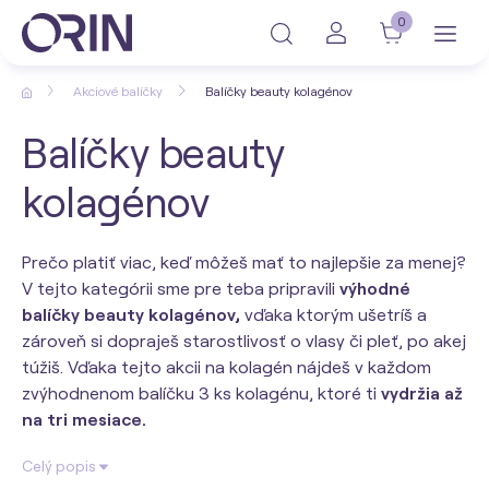
0
Akciové balíčky
Balíčky beauty kolagénov
Balíčky beauty
kolagénov
Prečo platiť viac, keď môžeš mať to najlepšie za menej?
V tejto kategórii sme pre teba pripravili
výhodné
balíčky beauty kolagénov,
vďaka ktorým ušetríš a
zároveň si dopraješ starostlivosť o vlasy či pleť, po akej
túžiš. Vďaka tejto akcii na kolagén nájdeš v každom
zvýhodnenom balíčku 3 ks kolagénu, ktoré ti
vydržia až
na tri mesiace.
Celý popis