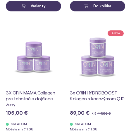
Varianty
Do košíka
AKCIA
3X ORIN MAMA Collagen
3x ORIN HYDROBOOST
pre tehotné a dojčiace
Kolagén s koenzýmom Q10
ženy
105,00 €
89,00 €
117,00 €
SKLADOM
SKLADOM
Môžete mať 11.08
Môžete mať 11.08