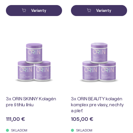
Varianty
Varianty
3x ORIN SKINNY Kolagén
3x ORIN BEAUTY kolagén
pre štíhlu líniu
komplex pre vlasy, nechty
a pleť
111,00 €
105,00 €
SKLADOM
SKLADOM