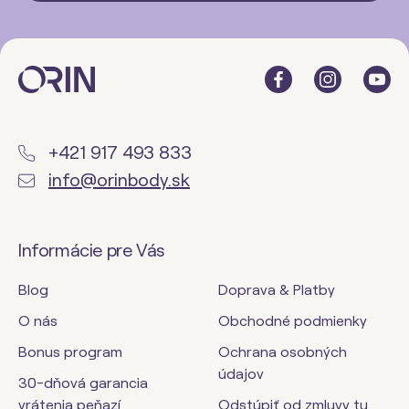
+421 917 493 833
info@orinbody.sk
Informácie pre Vás
Blog
Doprava & Platby
O nás
Obchodné podmienky
Bonus program
Ochrana osobných
údajov
30-dňová garancia
vrátenia peňazí
Odstúpiť od zmluvy tu