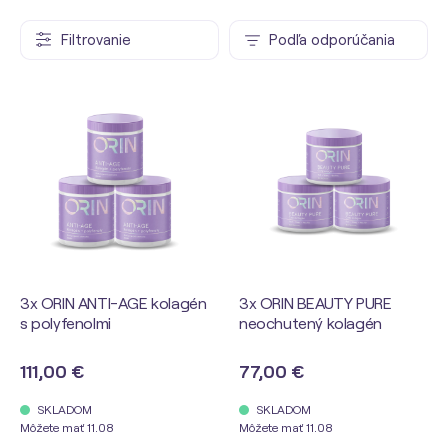
Filtrovanie
Podľa odporúčania
3x ORIN ANTI-AGE kolagén
3x ORIN BEAUTY PURE
s polyfenolmi
neochutený kolagén
111,00 €
77,00 €
SKLADOM
SKLADOM
Môžete mať 11.08
Môžete mať 11.08