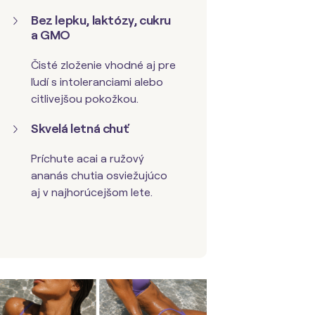
Bez lepku, laktózy, cukru
a GMO
Čisté zloženie vhodné aj pre
ľudí s intoleranciami alebo
citlivejšou pokožkou.
Skvelá letná chuť
Príchute acai a ružový
ananás chutia osviežujúco
aj v najhorúcejšom lete.