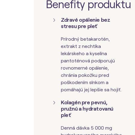
Benefity produktu
Zdravé opálenie bez
stresu pre pleť
Prírodný betakarotén,
extrakt z nechtíka
lekárskeho a
kyselina
pantoténová
podporujú
rovnomerné opálenie,
chránia pokožku pred
poškodením slnkom a
pomáhajú jej lepšie sa hojiť.
Kolagén pre pevnú,
pružnú a hydratovanú
pleť
Denná dávka 5 000 mg