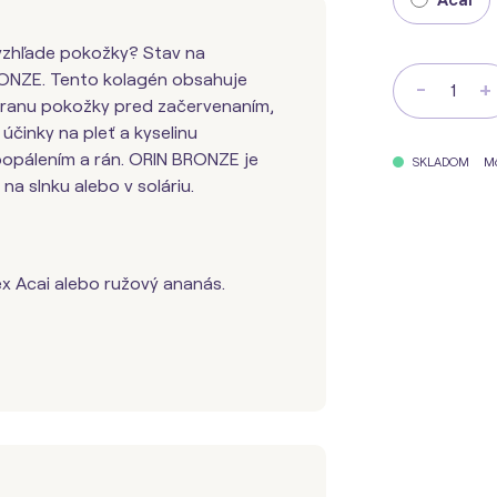
vzhľade pokožky? Stav na
ONZE. Tento kolagén obsahuje
-
+
hranu pokožky pred začervenaním,
účinky na pleť a kyselinu
opálením a rán. ORIN BRONZE je
Mô
SKLADOM
na slnku alebo v soláriu.
 Acai alebo ružový ananás.