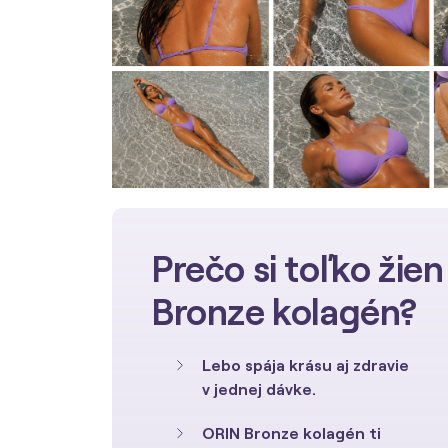
Prečo si toľko žie
Bronze kolagén?
Lebo spája krásu aj zdravie
v jednej dávke.
ORIN Bronze kolagén ti