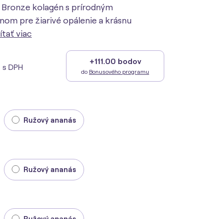
 Bronze kolagén s prírodným
om pre žiarivé opálenie a krásnu
ítať viac
+111.00 bodov
€
s DPH
do
Bonusového programu
Ružový ananás
Ružový ananás
Ružový ananás