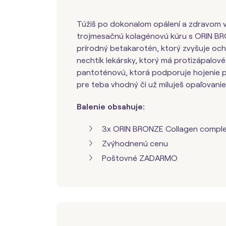
Túžiš po dokonalom opálení a zdravom 
trojmesačnú kolagénovú kúru s ORIN BR
prírodný betakarotén, ktorý zvyšuje oc
nechtík lekársky, ktorý má protizápalové 
pantoténovú, ktorá podporuje hojenie p
pre teba vhodný či už miluješ opaľovanie 
Balenie obsahuje:
3x ORIN BRONZE Collagen complex
Zvýhodnenú cenu
Poštovné ZADARMO