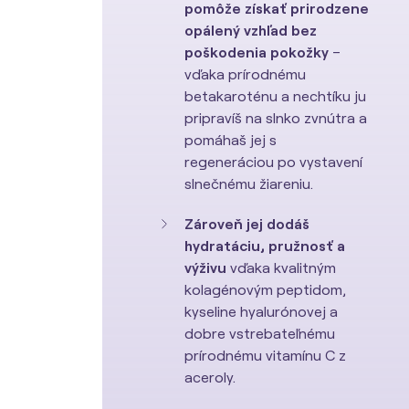
pomôže získať prirodzene
opálený vzhľad
bez
poškodenia pokožky
–
vďaka prírodnému
betakaroténu a nechtíku ju
pripravíš na slnko zvnútra a
pomáhaš jej s
regeneráciou po vystavení
slnečnému žiareniu.
Zároveň jej dodáš
hydratáciu, pružnosť a
výživu
vďaka kvalitným
kolagénovým peptidom,
kyseline hyalurónovej a
dobre vstrebateľnému
prírodnému vitamínu C z
aceroly.