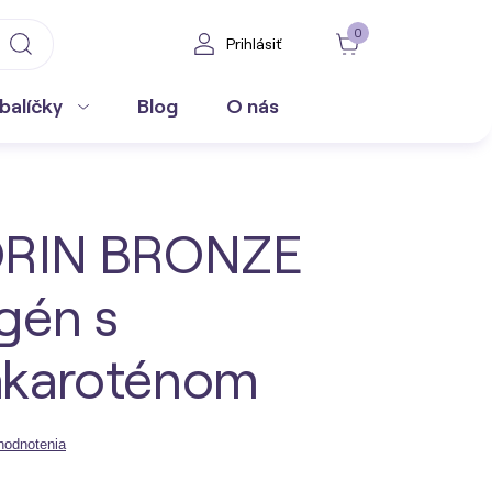
0
Prihlásiť
balíčky
Blog
O nás
ORIN BRONZE
gén s
akaroténom
hodnotenia