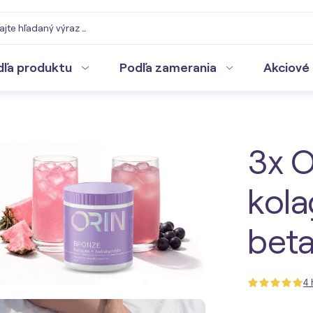
dľa produktu
Podľa zamerania
Akciové 
3x 
kola
bet
4 