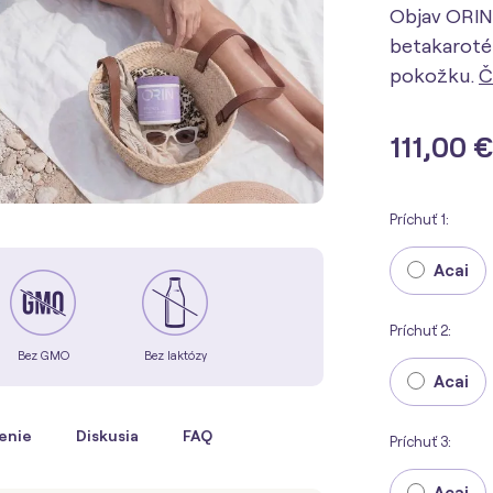
Objav ORIN
betakarotén
pokožku.
Č
111,00 
Príchuť 1:
Acai
Príchuť 2:
Bez GMO
Bez laktózy
Acai
enie
Diskusia
FAQ
Príchuť 3:
Acai