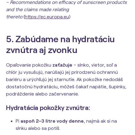
– Recommendations on efficacy of sunscreen products
and the claims made relating
thereto
(
https://ec.europa.eu
)
5. Zabúdame na hydratáciu
zvnútra aj zvonku
Opaľovanie pokožku
zaťažuje
– slnko, vietor, soľ a
chlór ju vysušujú, narúšajú jej prirodzenú ochrannú
bariéru a urýchľujú jej starnutie. Ak pokožke nedodáš
dostatočnú hydratáciu, môžeš čakať napätie, šupinky,
podráždenie alebo začervenanie.
Hydratácia pokožky zvnútra:
Pi
aspoň 2–3 litre vody denne
, najmä ak si na
slnku alebo sa potíš.