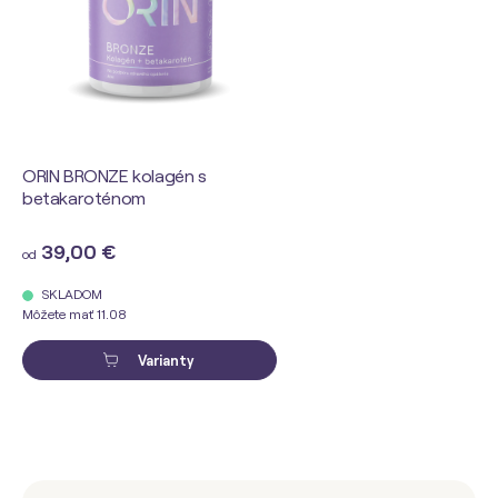
ORIN BRONZE kolagén s
betakaroténom
39,00 €
od
SKLADOM
Môžete mať 11.08
Varianty