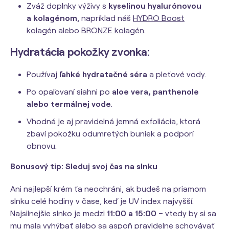
Zváž doplnky výživy s
kyselinou hyalurónovou
a kolagénom
, napríklad náš
HYDRO Boost
kolagén
alebo
BRONZE kolagén
.
Hydratácia pokožky zvonka:
Používaj
ľahké hydratačné séra
a pleťové vody.
Po opaľovaní siahni po
aloe vera, panthenole
alebo termálnej vode
.
Vhodná je aj pravidelná jemná exfoliácia, ktorá
zbaví pokožku odumretých buniek a podporí
obnovu.
Bonusový tip: Sleduj svoj čas na slnku
Ani najlepší krém ťa neochráni, ak budeš na priamom
slnku celé hodiny v čase, keď je UV index najvyšší.
Najsilnejšie slnko je medzi
11:00 a 15:00
– vtedy by si sa
mu mala vyhýbať alebo sa aspoň pravidelne schovávať