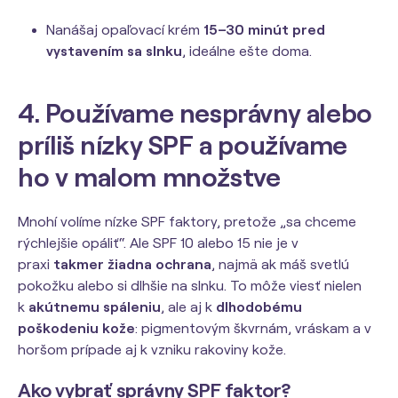
Nanášaj opaľovací krém
15–30 minút pred
vystavením sa slnku
, ideálne ešte doma.
4. Používame nesprávny alebo
príliš nízky SPF a používame
ho v malom množstve
Mnohí volíme nízke SPF faktory, pretože „sa chceme
rýchlejšie opáliť“. Ale SPF 10 alebo 15 nie je v
praxi
takmer žiadna ochrana
, najmä ak máš svetlú
pokožku alebo si dlhšie na slnku. To môže viesť nielen
k
akútnemu spáleniu
, ale aj k
dlhodobému
poškodeniu kože
: pigmentovým škvrnám, vráskam a v
horšom prípade aj k vzniku rakoviny kože.
Ako vybrať správny SPF faktor?