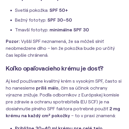
Svetlá pokožka:
SPF 50+
Bežný fototyp:
SPF 30–50
Tmavší fototyp:
minimálne SPF 30
Pozor:
Vyšší SPF neznamená, že sa môžeš slniť
neobmedzene dlho – len že pokožka bude po určitý
čas lepšie chránená.
Koľko opaľovacieho krému je dosť?
Aj keď používame kvalitný krém s vysokým SPF, často si
ho nanesieme
príliš málo
, čím sa účinok ochrany
výrazne znižuje. Podľa odborníkov z Európskej komisie
pre zdravie a ochranu spotrebiteľa (EU SCF) je na
dosiahnutie plného SPF faktora potrebné použiť
2 mg
krému na každý cm² pokožky
– to v praxi znamená:
Približne 30–40 ml krému pre celé telo