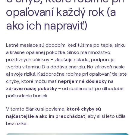
opaľovaní každý rok (a
ako ich napraviť)
Letné mesiace sú obdobím, keď túžime po teple, slnku
a krásne opálenej pokožke. Slnko má množstvo
pozitívnych účinkov – zlepšuje náladu, podporuje
tvorbu vitamínu D a dodáva energiu. No zároveň nesie
aj svoje riziká. Každoročne robíme pri opaľovaní tie isté
chyby, ktoré môžu mať
nepríjemné dôsledky na
zdravie našej pokožky
– od spálenia až po dlhodobé
poškodenie buniek.
V tomto článku si povieme,
ktoré chyby sú
najčastejšie
a
ako im predchádzať
, aby si si leto užila
bez rizika.