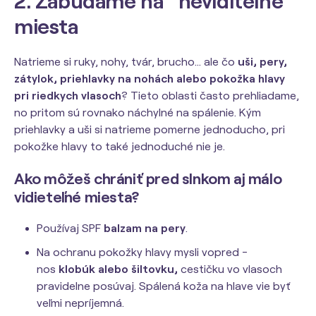
2. Zabúdame na “neviditeľné”
miesta
Natrieme si ruky, nohy, tvár, brucho... ale čo
uši, pery,
zátylok, priehlavky na nohách alebo pokožka hlavy
pri riedkych vlasoch
? Tieto oblasti často prehliadame,
no pritom sú rovnako náchylné na spálenie. Kým
priehlavky a uši si natrieme pomerne jednoducho, pri
pokožke hlavy to také jednoduché nie je.
Ako môžeš chrániť pred slnkom aj málo
vidieteľné miesta?
Používaj SPF
balzam na pery
.
Na ochranu pokožky hlavy mysli vopred -
nos
klobúk alebo šiltovku,
cestičku vo vlasoch
pravidelne posúvaj. Spálená koža na hlave vie byť
veľmi nepríjemná.