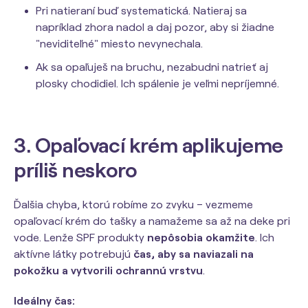
Pri natieraní buď systematická. Natieraj sa
napríklad zhora nadol a daj pozor, aby si žiadne
"neviditeľné" miesto nevynechala.
Ak sa opaľuješ na bruchu, nezabudni natrieť aj
plosky chodidiel. Ich spálenie je veľmi nepríjemné.
3. Opaľovací krém aplikujeme
príliš neskoro
Ďalšia chyba, ktorú robíme zo zvyku – vezmeme
opaľovací krém do tašky a namažeme sa až na deke pri
vode. Lenže SPF produkty
nepôsobia okamžite
. Ich
aktívne látky potrebujú
čas, aby sa naviazali na
pokožku a vytvorili ochrannú vrstvu
.
Ideálny čas: