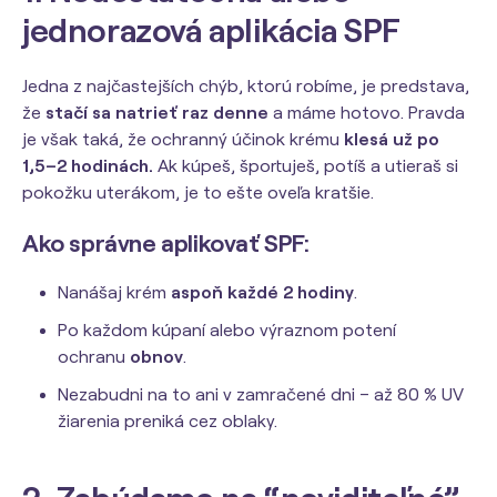
jednorazová aplikácia SPF
Jedna z najčastejších chýb, ktorú robíme, je predstava,
že
stačí sa natrieť raz denne
a máme hotovo. Pravda
je však taká, že ochranný účinok krému
klesá už po
1,5–2 hodinách.
Ak kúpeš, športuješ, potíš a utieraš si
pokožku uterákom, je to ešte oveľa kratšie.
Ako správne aplikovať SPF:
Nanášaj krém
aspoň každé 2 hodiny
.
Po každom kúpaní alebo výraznom potení
ochranu
obnov
.
Nezabudni na to ani v zamračené dni – až 80 % UV
žiarenia preniká cez oblaky.