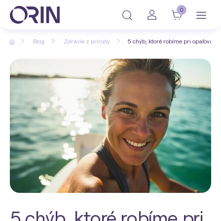
0
Blog
Zdravie z prírody
5 chýb, ktoré robíme pri opaľovaní 
5 chýb, ktoré robíme pri