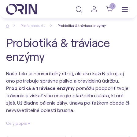
0
Podľa produktu
Probiotiká & tráviace enzýmy
Probiotiká & tráviace
enzýmy
Naše telo je neuveriteľný stroj, ale ako každý stroj, aj
ono potrebuje správne palivo a pravidelnú údržbu.
Probiotiká a tráviace enzýmy
pomôžu podporiť tvoje
trávenie a získať viac energie z každého sústa, ktoré
zješ. Už žiadne pálenie záhy, únava po ťažkom obede či
nevysvetliteľné bolesti brucha.
Celý popis