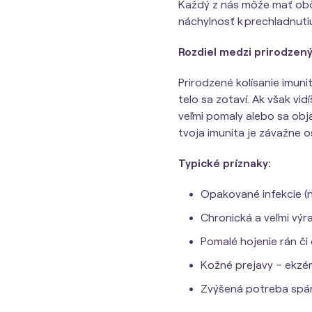
Každý z nás môže mať obč
náchylnosť k prechladnuti
Rozdiel medzi prirodzen
Prirodzené kolísanie imuni
telo sa zotaví. Ak však vi
veľmi pomaly alebo sa obj
tvoja imunita je závažne o
Typické príznaky:
Opakované infekcie (n
Chronická a veľmi výr
Pomalé hojenie rán či
Kožné prejavy – ekzém
Zvýšená potreba spán