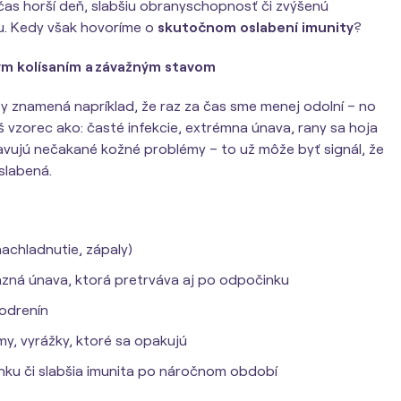
as horší deň, slabšiu obranyschopnosť či zvýšenú
u. Kedy však hovoríme o
skutočnom oslabení imunity
?
ým kolísaním a závažným stavom
ty znamená napríklad, že raz za čas sme menej odolní – no
díš vzorec ako: časté infekcie, extrémna únava, rany sa hoja
avujú nečakané kožné problémy – to už môže byť signál, že
slabená.
achladnutie, zápaly)
azná únava, ktorá pretrváva aj po odpočinku
 odrenín
y, vyrážky, ktoré sa opakujú
ku či slabšia imunita po náročnom období