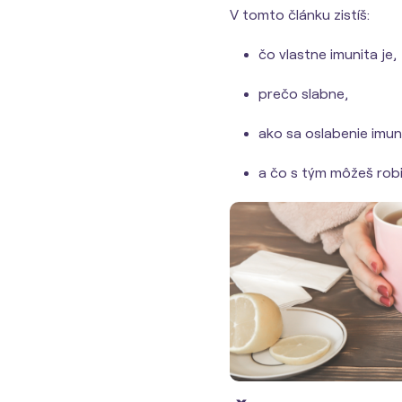
V tomto článku zistíš:
čo vlastne imunita je,
prečo slabne,
ako sa oslabenie imun
a čo s tým môžeš rob