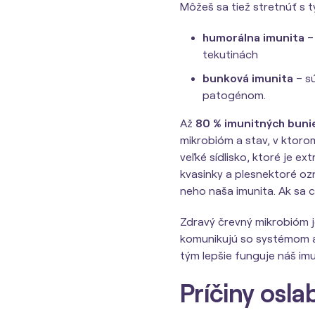
Môžeš sa tiež stretnúť s 
humorálna imunita
– 
tekutinách
bunková imunita
– sú
patogénom.
Až
80 % imunitných buni
mikrobióm a stav, v ktoro
veľké sídlisko, ktoré je ex
kvasinky a plesnektoré o
neho naša imunita. Ak sa c
Zdravý črevný mikrobióm j
komunikujú so systémom a p
tým lepšie funguje náš im
Príčiny osla