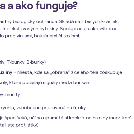
ta a ako funguje?
astný biologický ochranca. Skladá sa z bielych krviniek,
n a molekúl zvaných cytokíny. Spolupracujú ako výborne
lo pred vírusmi, baktériami či toxínmi.
ily, T‑bunky, B‑bunky)
uzliny
– miesta, kde sa „obrana“ z celého tela zoskupuje
uly, ktoré posielajú signály medzi bunkami
y imunity:
 rýchla, všeobecne pripravená na útoky
je špecifická, učí sa a pamätá si konkrétne hrozby (napr. keď
ali ste protilátky)