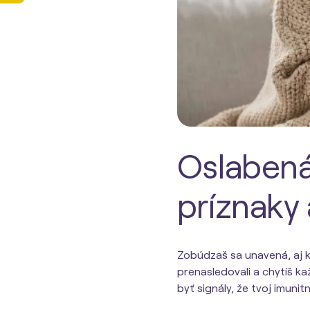
Oslabená 
príznaky 
Zobúdzaš sa unavená, aj k
prenasledovali a chytíš k
byť signály, že tvoj imuni