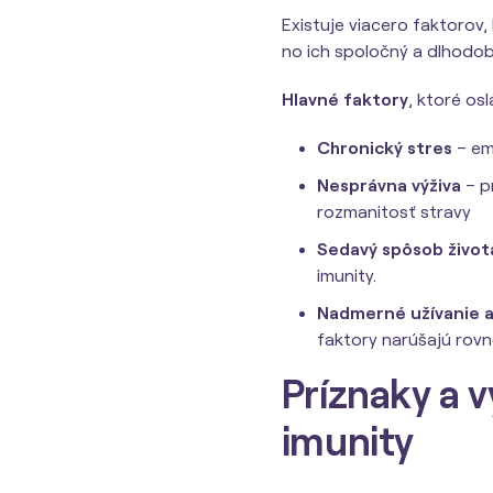
Existuje viacero faktorov,
no ich spoločný a dlhodobý
Hlavné faktory
, ktoré osl
Chronický stres
– em
Nesprávna výživa
– pr
rozmanitosť stravy
Sedavý spôsob život
imunity.
Nadmerné užívanie a
faktory narúšajú rov
Príznaky a v
imunity