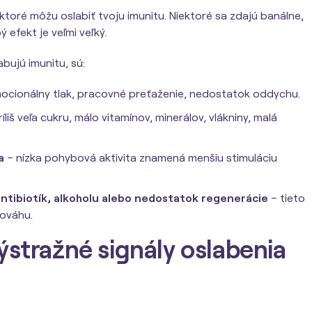
 ktoré môžu oslabiť tvoju imunitu. Niektoré sa zdajú banálne,
 efekt je veľmi veľký.
abujú imunitu, sú:
ocionálny tlak, pracovné preťaženie, nedostatok oddychu.
íliš veľa cukru, málo vitamínov, minerálov, vlákniny, malá
a
– nízka pohybová aktivita znamená menšiu stimuláciu
ntibiotík, alkoholu alebo nedostatok regenerácie
– tieto
nováhu.
ýstražné signály oslabenia