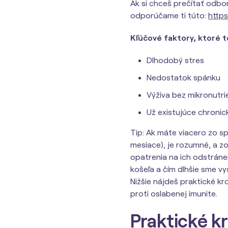
Ak si chceš prečítať odbo
odporúčame ti túto:
https
Kľúčové faktory, ktoré 
Dlhodobý stres
Nedostatok spánku
Výživa bez mikronutri
Už existujúce chronick
Tip: Ak máte viacero zo 
mesiace), je rozumné, a z
opatrenia na ich odstránen
košeľa a čím dlhšie sme v
Nižšie nájdeš praktické k
proti oslabenej imunite.
Praktické k