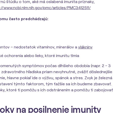
rnú štúdiu o tom, aké má oslabená imunita príznaky,
://www.ncbi.nlm.nih.gov/pmc/articles/PMC3412511/
tomu často predchádzajú:
entov – nedostatok vitamínov, minerálov a
vlákniny
é ochorenia alebo lieky, ktoré imunitu tlmia
spomenutých symptómov počas dlhšieho obdobia (napr. 2 - 3
o zdravotného hľadiska priam nevyhnutné, zvážiť dôslednejšie
ie, hlavne pokiaľ ide o výživu, spánok a stres. Zvyk je železná
ystavení týmto faktorom, tým ťažšie sa ich budeme zbavovať.
roky, ktoré ti pomôžu s ich odstránením a pomôžu ti zabojovať
roky na posilnenie imunity