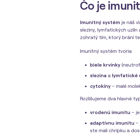
Čo je imuni
Imunitný systém
je náš vl
sleziny, lymfatických uzlí
zohratý tím, ktorý bráni te
Imunitný systém tvoria:
biele krvinky
(neutrof
slezina
a
lymfatické 
cytokíny
– malé molek
Rozlišujeme dva hlavné typ
vrodenú imunitu
– je
adaptívnu imunitu
– 
ste mali chrípku a dost