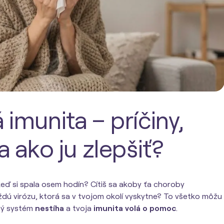
imunita – príčiny,
a ako ju zlepšiť?
eď si spala osem hodín? Cítiš sa akoby ťa choroby
aždú virózu, ktorá sa v tvojom okolí vyskytne? To všetko môžu
tný systém
nestíha
a tvoja
imunita volá o pomoc
.