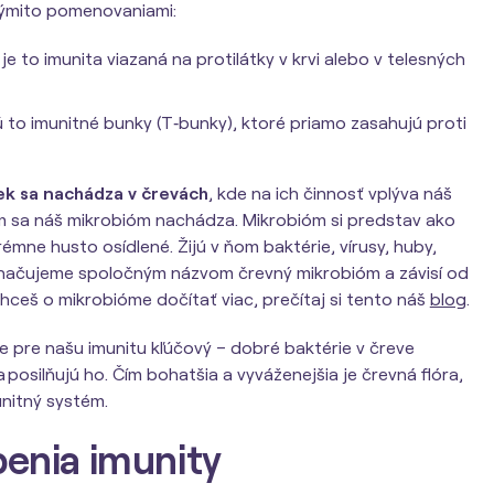
týmito pomenovaniami:
je to imunita viazaná na protilátky v krvi alebo v telesných
 to imunitné bunky (T‑bunky), ktoré priamo zasahujú proti
ek sa nachádza v črevách
, kde na ich činnosť vplýva náš
m sa náš mikrobióm nachádza. Mikrobióm si predstav ako
trémne husto osídlené. Žijú v ňom baktérie, vírusy, huby,
značujeme spoločným názvom črevný mikrobióm a závisí od
hceš o mikrobióme dočítať viac, prečítaj si tento náš
blog
.
e pre našu imunitu kľúčový – dobré baktérie v čreve
osilňujú ho. Čím bohatšia a vyváženejšia je črevná flóra,
unitný systém.
benia imunity