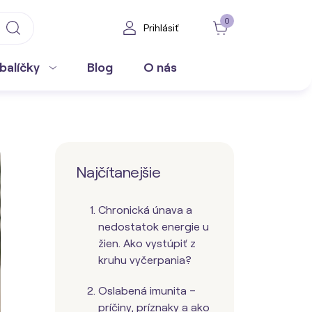
0
Prihlásiť
balíčky
Blog
O nás
Najčítanejšie
Chronická únava a
nedostatok energie u
žien. Ako vystúpiť z
kruhu vyčerpania?
Oslabená imunita –
príčiny, príznaky a ako