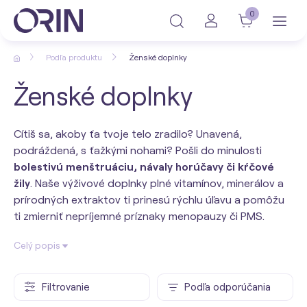
0
Podľa produktu
Ženské doplnky
Ženské doplnky
Cítiš sa, akoby ťa tvoje telo zradilo? Unavená,
podráždená, s ťažkými nohami? Pošli do minulosti
bolestivú menštruáciu, návaly horúčavy či kŕčové
žily
. Naše výživové doplnky plné vitamínov, minerálov a
prírodných extraktov ti prinesú rýchlu úľavu a pomôžu
ti zmierniť nepríjemné príznaky menopauzy či PMS.
Celý popis
Filtrovanie
Podľa odporúčania