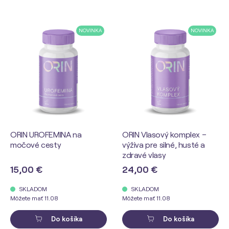
NOVINKA
NOVINKA
ORIN UROFEMINA na
ORIN Vlasový komplex –
močové cesty
výživa pre silné, husté a
zdravé vlasy
15,00 €
24,00 €
SKLADOM
SKLADOM
Môžete mať 11.08
Môžete mať 11.08
Do košíka
Do košíka