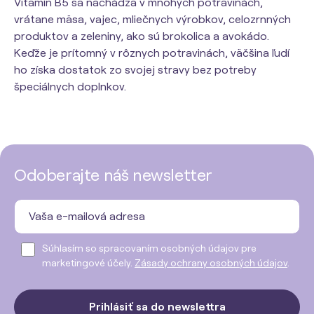
Vitamín B5 sa nachádza v mnohých potravinách,
vrátane mäsa, vajec, mliečnych výrobkov, celozrnných
produktov a zeleniny, ako sú brokolica a avokádo.
Keďže je prítomný v rôznych potravinách, väčšina ľudí
ho získa dostatok zo svojej stravy bez potreby
špeciálnych doplnkov.
Odoberajte náš newsletter
Súhlasím so spracovaním osobných údajov pre
marketingové účely.
Zásady ochrany osobných údajov
.
Prihlásiť sa do newslettra