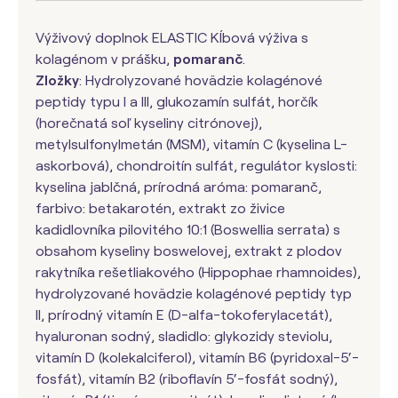
Výživový doplnok ELASTIC Kĺbová výživa s
kolagénom v prášku,
pomaranč
.
Zložky
: Hydrolyzované hovädzie kolagénové
peptidy typu I a III, glukozamín sulfát, horčík
(horečnatá soľ kyseliny citrónovej),
metylsulfonylmetán (MSM), vitamín C (kyselina L-
askorbová), chondroitín sulfát, regulátor kyslosti:
kyselina jablčná, prírodná aróma: pomaranč,
farbivo: betakarotén, extrakt zo živice
kadidlovníka pilovitého 10:1 (Boswellia serrata) s
obsahom kyseliny boswelovej, extrakt z plodov
rakytníka rešetliakového (Hippophae rhamnoides),
hydrolyzované hovädzie kolagénové peptidy typ
II, prírodný vitamín E (D-alfa-tokoferylacetát),
hyaluronan sodný, sladidlo: glykozidy steviolu,
vitamín D (kolekalciferol), vitamín B6 (pyridoxal-5‘-
fosfát), vitamín B2 (riboflavín 5‘-fosfát sodný),