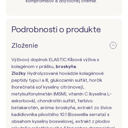
kompromisov a zbytočnej chémie.
Podrobnosti o produkte
Zloženie
Výživový doplnok ELASTIC Kĺbová výživa s
kolagénom v prášku,
broskyňa
.
Zložky
: Hydrolyzované hovädzie kolagénové
peptidy typu I a III, glukozamín sulfát, horčík
(horečnatá soľ kyseliny citrónovej),
metylsulfonylmetán (MSM), vitamín C (kyselina L-
askorbová), chondroitín sulfát, farbivo:
betakarotén, aróma: broskyňa, extrakt zo živice
kadidlovníka pilovitého 10:1 (Boswellia serrata) s
obsahom kyseliny boswelovej, extrakt z plodov