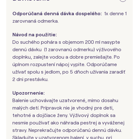
Odporúčaná denná dávka dospelého:
1x denne 1
zarovnaná odmerka.
Návod na použitie:
Do suchého pohára s objemom 200 ml nasypte
dennú dávku (1 zarovnanú odmerku) výživového
doplnku, zalejte vodou a dobre premiešajte. Po
úplnom rozpustení nápoj vypite. Odporúčame
užívať spolu s jedlom, po 5 dňoch užívania zaradiť
2 dni prestávku.
Upozornenie:
Balenie uchovávajte uzatvorené, mimo dosahu
malých detí. Prípravok nie je vhodný pre deti,
tehotné a dojčiace ženy. Výživový doplnok sa
nesmie používať ako náhrada pestrej a vyváženej
stravy. Neprekračujte odporúčanú dennú dávku.
Skladujte v uzatvorenom balení, v suchu, pri