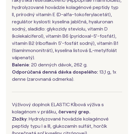
rakytníka rešetliakového (Hippophae rhamnoides),
hydrolyzované hovädzie kolagénové peptidy typ
II, prírodný vitamín E (D-alfa-tokoferylacetát),
regulátor kyslosti: kyselina jablčná, hyaluronan
sodný, sladidlo: glykozidy steviolu, vitamín D
(kolekalciferol), vitamín B6 (pyridoxal-5‘-fosfát),
vitamín B2 (riboflavín 5‘-fosfát sodný), vitamín B1
(tiamínmononitrát), kyselina listová (L-metylfolát
vápenatý).
Balenie
: 20 denných dávok, 262 g.
Odporúčaná denná dávka dospelého:
13,1 g, 1x
denne (zarovnaná odmerka).
Výživový doplnok ELASTIC Kĺbová výživa s
kolagénom v prášku,
červený grep.
Zložky
: Hydrolyzované hovädzie kolagénové
peptidy typu I a III, glukozamín sulfát, horčík
(horečnatá soľ kyseliny citrónovej),