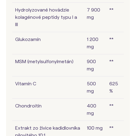
Hydrolyzované hovädzie
7 900
**
kolagénové peptidy typu I a
mg
III
Glukozamín
1 200
**
mg
MSM (metylsulfonylmetán)
900
**
mg
Vitamín C
500
625
mg
%
Chondroitín
400
**
mg
Extrakt zo živice kadidlovníka
100 mg
**
pilovitého 10:1