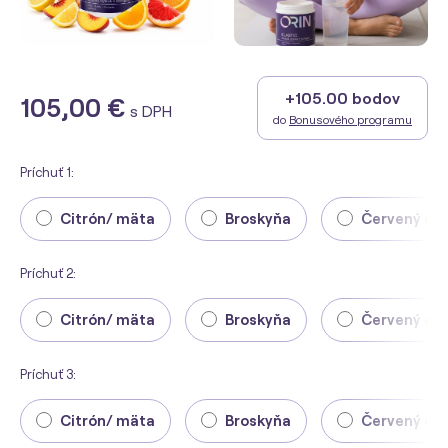
+105.00 bodov
105,00 €
s DPH
do
Bonusového programu
Príchuť 1:
Citrón/ mäta
Broskyňa
Červený gr
Príchuť 2:
Citrón/ mäta
Broskyňa
Červený gr
Príchuť 3:
Citrón/ mäta
Broskyňa
Červený gr