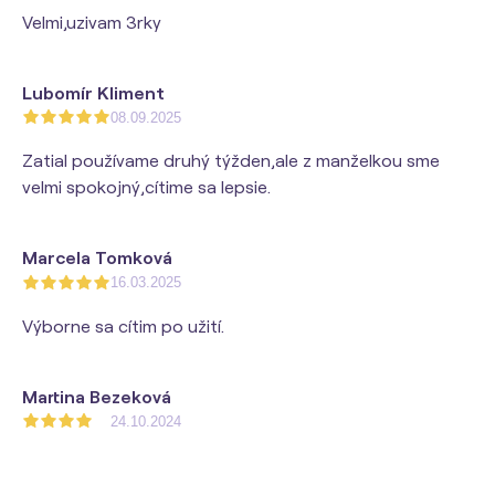
Velmi,uzivam 3rky
Lubomír Kliment
08.09.2025
Zatial používame druhý týžden,ale z manželkou sme
velmi spokojný,cítime sa lepsie.
Marcela Tomková
16.03.2025
Výborne sa cítim po užití.
Martina Bezeková
24.10.2024