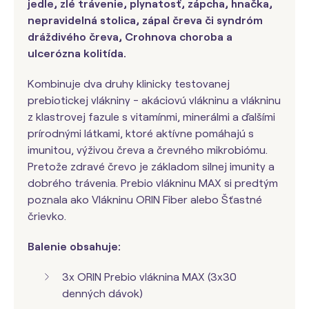
jedle, zlé trávenie, plynatosť, zápcha, hnačka,
nepravidelná stolica, zápal čreva či syndróm
dráždivého čreva, Crohnova choroba a
ulcerózna kolitída.
Kombinuje dva druhy klinicky testovanej
prebiotickej vlákniny - akáciovú vlákninu a vlákninu
z klastrovej fazule s vitamínmi, minerálmi a ďalšími
prírodnými látkami, ktoré aktívne pomáhajú s
imunitou, výživou čreva a črevného mikrobiómu.
Pretože zdravé črevo je základom silnej imunity a
dobrého trávenia. Prebio vlákninu MAX si predtým
poznala ako Vlákninu ORIN Fiber alebo Šťastné
črievko.
Balenie obsahuje:
3x ORIN Prebio vláknina MAX (3x30
denných dávok)