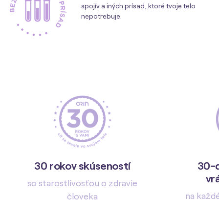
spojív a iných prísad, ktoré tvoje telo
nepotrebuje.
30 rokov skúseností
30-d
vr
so starostlivosťou o zdravie
na každ
človeka