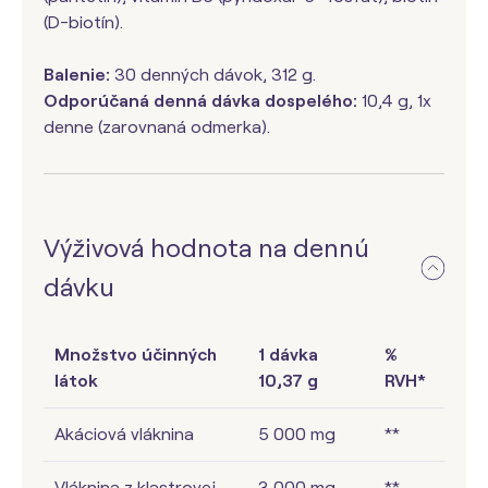
(D-biotín).
Balenie:
30 denných dávok, 312 g.
Odporúčaná denná dávka dospelého:
10,4 g, 1x
denne (zarovnaná odmerka).
Výživová hodnota na dennú
dávku
Množstvo účinných
1 dávka
%
látok
10,37 g
RVH*
Akáciová vláknina
5 000 mg
**
Vláknina z klastrovej
3 000 mg
**