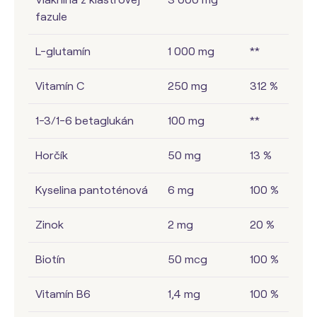
fazule
L-glutamín
1 000 mg
**
Vitamín C
250 mg
312 %
1-3/1-6 betaglukán
100 mg
**
Horčík
50 mg
13 %
Kyselina pantoténová
6 mg
100 %
Zinok
2 mg
20 %
Biotín
50 mcg
100 %
Vitamín B6
1,4 mg
100 %