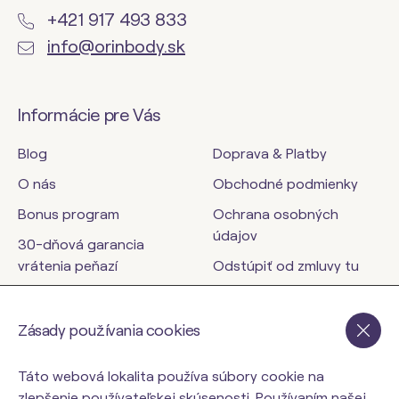
+421 917 493 833
info@orinbody.sk
Informácie pre Vás
Blog
Doprava & Platby
O nás
Obchodné podmienky
Bonus program
Ochrana osobných
údajov
30-dňová garancia
vrátenia peňazí
Odstúpiť od zmluvy tu
Kontakty
Zásady používania cookies
orinbody.sk
Táto webová lokalita používa súbory cookie na
zlepšenie používateľskej skúsenosti. Používaním našej