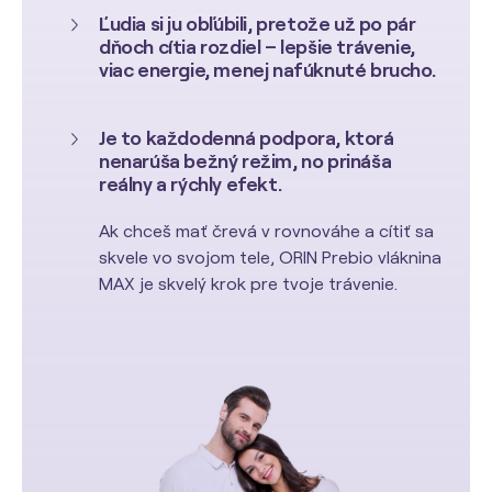
Ľudia si ju obľúbili, pretože už po pár
dňoch cítia rozdiel – lepšie trávenie,
viac energie, menej nafúknuté brucho.
Je to každodenná podpora, ktorá
nenarúša bežný režim, no prináša
reálny a rýchly efekt.
Ak chceš mať črevá v rovnováhe a cítiť sa
skvele vo svojom tele, ORIN Prebio vláknina
MAX je skvelý krok pre tvoje trávenie.