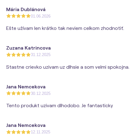
Mária Dublánová
01.06.2026
Ešte užívam len krátko tak neviem celkom zhodnotiť.
Zuzana Katrincova
31.12.2025
Stastne crievko uzivam uz dlhsie a som velmi spokojna.
Jana Nemcekova
30.12.2025
Tento produkt uzivam dlhodobo. Je fantasticky
Jana Nemcekova
12.11.2025