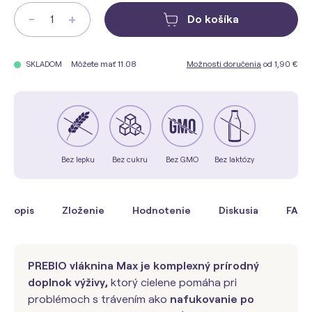
-
+
Do košíka
Môžete mať 11.08
Možnosti doručenia
od 1,90 €
SKLADOM
Bez lepku
Bez cukru
Bez GMO
Bez laktózy
Popis
Zloženie
Hodnotenie
Diskusia
FAQ
PREBIO vláknina Max je komplexný prírodný
doplnok výživy,
ktorý cielene pomáha pri
problémoch s trávením ako
nafukovanie po