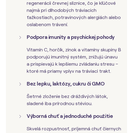
regenerácii črevnej sliznice, čo je kľúčové
najmä pri dlhodobých tráviacich
ťažkostiach, potravinových alergiách alebo
oslabenom trávení.
Podpora imunity a psychickej pohody
Vitamín C, horčík, zinok a vitamíny skupiny B
podporujú imunitný systém, znižujú únavu
a prispievajú k lepšiemu zvládaniu stresu –
ktoré má priamy vplyv na tráviaci trakt.
Bez lepku, laktózy, cukru či GMO
Šetrné zloženie bez dráždivých látok,
sladené iba prírodnou stéviou.
Výborná chuť a jednoduché použitie
Skvelá rozpustnosť, príjemná chuť čiernych