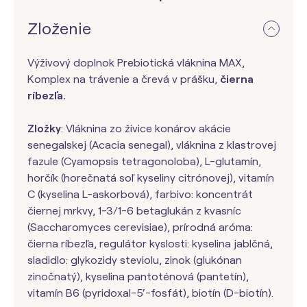
Zloženie
Výživový doplnok Prebiotická vláknina MAX,
Komplex na trávenie a črevá v prášku,
čierna
ríbezľa.
Zložky
: Vláknina zo živice konárov akácie
senegalskej (Acacia senegal), vláknina z klastrovej
fazule (Cyamopsis tetragonoloba), L-glutamín,
horčík (horečnatá soľ kyseliny citrónovej), vitamín
C (kyselina L-askorbová), farbivo: koncentrát
čiernej mrkvy, 1-3/1-6 betaglukán z kvasníc
(Saccharomyces cerevisiae), prírodná aróma:
čierna ríbezľa, regulátor kyslosti: kyselina jablčná,
sladidlo: glykozidy steviolu, zinok (glukónan
zinočnatý), kyselina pantoténová (pantetín),
vitamín B6 (pyridoxal-5‘-fosfát), biotín (D-biotín).