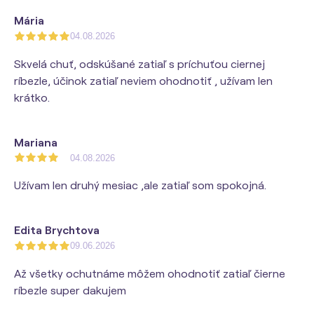
Mária
04.08.2026
Skvelá chuť, odskúšané zatiaľ s príchuťou ciernej
ríbezle, účinok zatiaľ neviem ohodnotiť , užívam len
krátko.
Mariana
04.08.2026
Užívam len druhý mesiac ,ale zatiaľ som spokojná.
Edita Brychtova
09.06.2026
Až všetky ochutnáme môžem ohodnotiť zatiaľ čierne
ríbezle super dakujem