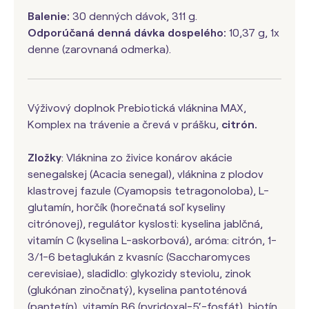
Balenie:
30 denných dávok, 311 g.
Odporúčaná denná dávka dospelého:
10,37 g, 1x
denne (zarovnaná odmerka).
Výživový doplnok Prebiotická vláknina MAX,
Komplex na trávenie a črevá v prášku,
citrón.
Zložky
: Vláknina zo živice konárov akácie
senegalskej (Acacia senegal), vláknina z plodov
klastrovej fazule (Cyamopsis tetragonoloba), L-
glutamín, horčík (horečnatá soľ kyseliny
citrónovej), regulátor kyslosti: kyselina jablčná,
vitamín C (kyselina L-askorbová), aróma: citrón, 1-
3/1-6 betaglukán z kvasníc (Saccharomyces
cerevisiae), sladidlo: glykozidy steviolu, zinok
(glukónan zinočnatý), kyselina pantoténová
(pantetín), vitamín B6 (pyridoxal-5‘-fosfát), biotín