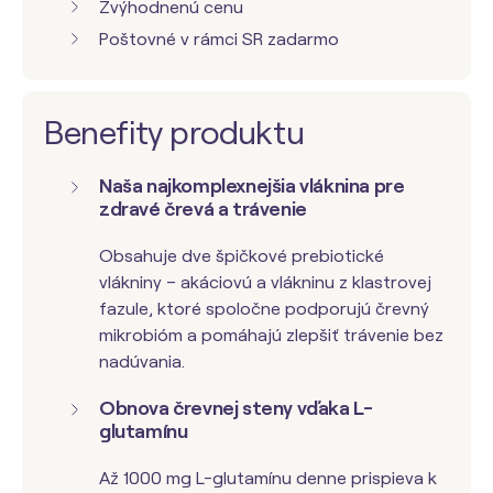
Zvýhodnenú cenu
Poštovné v rámci SR zadarmo
Benefity produktu
Naša najkomplexnejšia vláknina pre
zdravé črevá a trávenie
Obsahuje dve špičkové prebiotické
vlákniny – akáciovú a vlákninu z klastrovej
fazule, ktoré spoločne podporujú črevný
mikrobióm a pomáhajú zlepšiť trávenie bez
nadúvania.
Obnova črevnej steny vďaka L-
glutamínu
Až 1000 mg L-glutamínu denne prispieva k