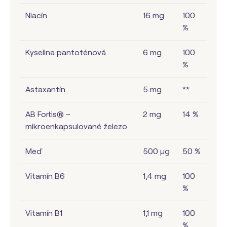
Niacín
16 mg
100
%
Kyselina pantoténová
6 mg
100
%
Astaxantín
5 mg
**
AB Fortis® –
2 mg
14 %
mikroenkapsulované železo
Meď
500 µg
50 %
Vitamín B6
1,4 mg
100
%
Vitamín B1
1,1 mg
100
%