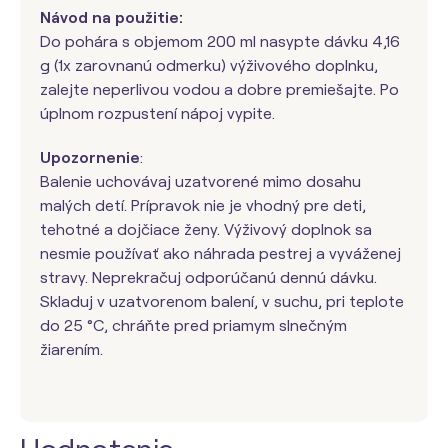
Návod na použitie:
Do pohára s objemom 200 ml nasypte dávku 4,16
g (1x zarovnanú odmerku) výživového doplnku,
zalejte neperlivou vodou a dobre premiešajte. Po
úplnom rozpustení nápoj vypite.
Upozornenie
:
Balenie uchovávaj uzatvorené mimo dosahu
malých detí. Prípravok nie je vhodný pre deti,
tehotné a dojčiace ženy. Výživový doplnok sa
nesmie používať ako náhrada pestrej a vyváženej
stravy. Neprekračuj odporúčanú dennú dávku.
Skladuj v uzatvorenom balení, v suchu, pri teplote
do 25 °C, chráňte pred priamym slnečným
žiarením.