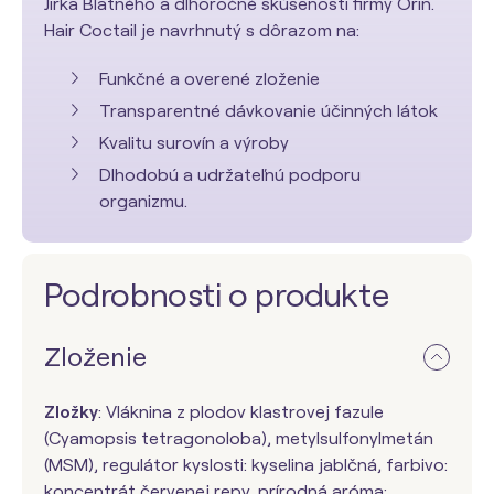
Jirka Blatného a dlhoročné skúsenosti firmy Orin.
Hair Coctail je navrhnutý s dôrazom na:
Funkčné a overené zloženie
Transparentné dávkovanie účinných látok
Kvalitu surovín a výroby
Dlhodobú a udržateľnú podporu
organizmu.
Podrobnosti o produkte
Zloženie
Zložky
: Vláknina z plodov klastrovej fazule
(Cyamopsis tetragonoloba), metylsulfonylmetán
(MSM), regulátor kyslosti: kyselina jablčná, farbivo:
koncentrát červenej repy, prírodná aróma: