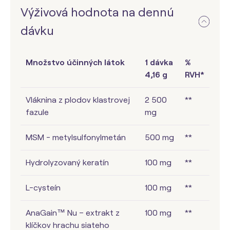
Výživová hodnota na dennú
dávku
Množstvo účinných látok
1 dávka
%
4,16 g
RVH*
Vláknina z plodov klastrovej
2 500
**
fazule
mg
MSM - metylsulfonylmetán
500 mg
**
Hydrolyzovaný keratín
100 mg
**
L-cysteín
100 mg
**
AnaGain™ Nu – extrakt z
100 mg
**
klíčkov hrachu siateho