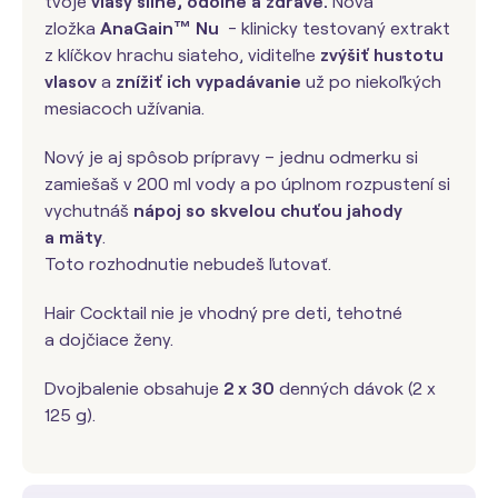
tvoje
vlasy silné, odolné a zdravé.
Nová
zložka
AnaGain™ Nu
- klinicky testovaný extrakt
z klíčkov hrachu siateho, viditeľne
zvýšiť hustotu
vlasov
a
znížiť ich vypadávanie
už po niekoľkých
mesiacoch užívania.
Nový je aj spôsob prípravy – jednu odmerku si
zamiešaš v 200 ml vody a po úplnom rozpustení si
vychutnáš
nápoj so skvelou chuťou jahody
a mäty
.
Toto rozhodnutie nebudeš ľutovať.
Hair Cocktail nie je vhodný pre deti, tehotné
a dojčiace ženy.
Dvojbalenie obsahuje
2 x 30
denných dávok (2 x
125 g).