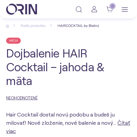
0
Podľa produktu
HAIRCOCKTAIL by Blatný
AKCIA
Dojbalenie HAIR
Cocktail – jahoda &
mäta
NEOHODNOTENÉ
Hair Cocktail dostal novú podobu a budeš ju
milovať! Nové zloženie, nové balenie a nový…
Čítať
viac