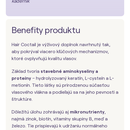
kaderník
Benefity produktu
Hair Coctail je výživový doplnok navrhnutý tak,
aby pokrýval viacero kľúčových mechanizmov,
ktoré ovplyvňujú kvalitu vlasov.
Základ tvoria
stavebné aminokyseliny a
proteíny
– hydrolyzovaný keratín, L-cysteín a L-
metionín. Tieto látky sú prirodzenou súčasťou
vlasového vlákna a podieľajú sa na jeho pevnosti a
štruktúre.
Dôležitú úlohu zohrávajú aj
mikronutrienty
,
najmä zinok, biotín, vitamíny skupiny B, meď a
železo. Tie prispievajú k udržaniu normálneho