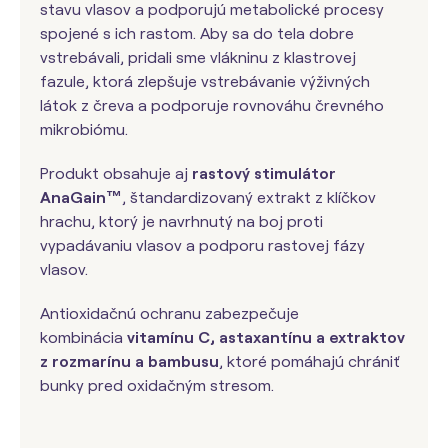
stavu vlasov a podporujú metabolické procesy
spojené s ich rastom. Aby sa do tela dobre
vstrebávali, pridali sme vlákninu z klastrovej
fazule, ktorá zlepšuje vstrebávanie výživných
látok z čreva a podporuje rovnováhu črevného
mikrobiómu.
Produkt obsahuje aj
rastový stimulátor
AnaGain™
, štandardizovaný extrakt z klíčkov
hrachu, ktorý je navrhnutý na boj proti
vypadávaniu vlasov a podporu rastovej fázy
vlasov.
Antioxidačnú ochranu zabezpečuje
kombinácia
vitamínu C, astaxantínu a extraktov
z rozmarínu a bambusu
, ktoré pomáhajú chrániť
bunky pred oxidačným stresom.