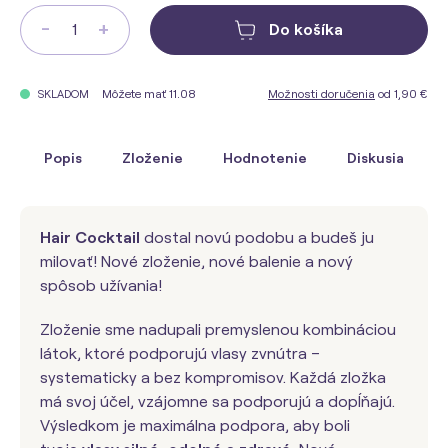
-
+
Do košíka
Môžete mať 11.08
Možnosti doručenia
od 1,90 €
SKLADOM
Popis
Zloženie
Hodnotenie
Diskusia
Hair Cocktail
dostal novú podobu a budeš ju
milovať! Nové zloženie, nové balenie a nový
spôsob užívania!
Zloženie sme nadupali premyslenou kombináciou
látok, ktoré podporujú vlasy zvnútra –
systematicky a bez kompromisov. Každá zložka
má svoj účel, vzájomne sa podporujú a dopĺňajú.
Výsledkom je maximálna podpora, aby boli