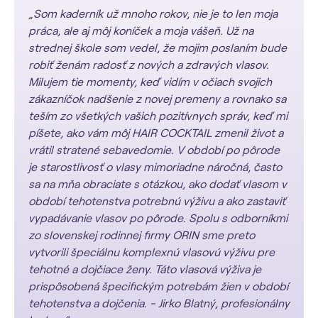
„Som kaderník už mnoho rokov, nie je to len moja
práca, ale aj môj koníček a moja vášeň. Už na
strednej škole som vedel, že mojim poslaním bude
robiť ženám radosť z nových a zdravých vlasov.
Milujem tie momenty, keď vidím v očiach svojich
zákazníčok nadšenie z novej premeny a rovnako sa
teším zo všetkých vašich pozitívnych správ, keď mi
píšete, ako vám môj HAIR COCKTAIL zmenil život a
vrátil stratené sebavedomie. V období po pôrode
je starostlivosť o vlasy mimoriadne náročná, často
sa na mňa obraciate s otázkou, ako dodať vlasom v
období tehotenstva potrebnú výživu a ako zastaviť
vypadávanie vlasov po pôrode. Spolu s odborníkmi
zo slovenskej rodinnej firmy ORIN sme preto
vytvorili špeciálnu komplexnú vlasovú výživu pre
tehotné a dojčiace ženy. Táto vlasová výživa je
prispôsobená špecifickým potrebám žien v období
tehotenstva a dojčenia. - Jirko Blatný, profesionálny