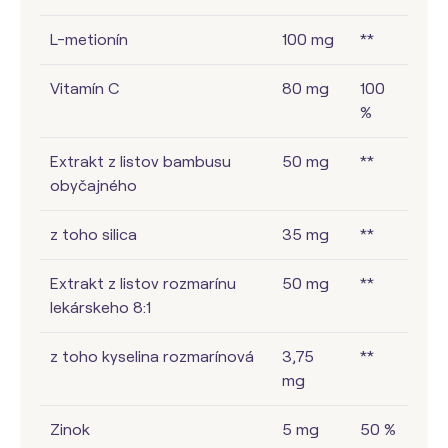
L-metionín
100 mg
**
Vitamín C
80 mg
100
%
Extrakt z listov bambusu
50 mg
**
obyčajného
z toho silica
35 mg
**
Extrakt z listov rozmarínu
50 mg
**
lekárskeho 8:1
z toho kyselina rozmarínová
3,75
**
mg
Zinok
5 mg
50 %