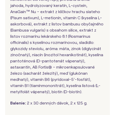
jahoda, hydrolyzovaný keratín, L-cysteín,
AnaGain™ Nu – extrakt z klíčkov hrachu siateho
(Pisum sativum), L-metionín, vitamín C (kyselina L-
askorbová), extrakt z listov bambusu obyčajného
(Bambusa vulgaris) s obsahom silice, extrakt z
listov rozmarínu lekárskeho 8:1 (Rosmarinus
officinalis) s kyselinou rozmarínovou, sladidlo:
glykozidy steviolu, aróma: mäta, zinok (diglycinát
zinočnatý), niacín (inozitol hexanikotinát), kyselina
pantoténová (D-pantotenát vápenatý),
astaxantín, AB Fortis® – mikroenkapsulované
železo (sacharát železitý), meď (glukónan
meďnatý), vitamín B6 (pyridoxal-5’-fosfát),
vitamín B1 (tiamínmononitrát), kyselina listová (L-
metylfolát vápenatý), biotín (D-biotín).
Balenie:
2 x
30 denných dávok, 2 x 125 g.