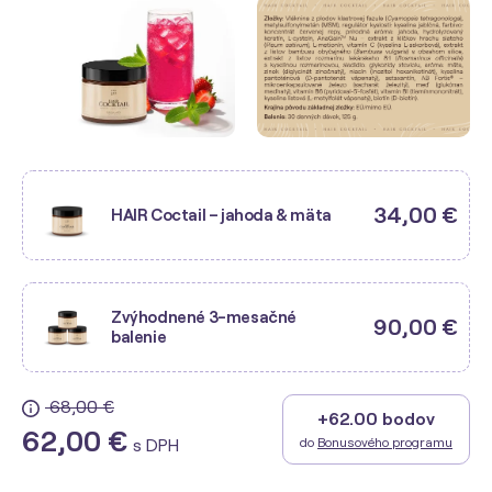
34,00 €
HAIR Coctail – jahoda & mäta
Zvýhodnené 3-mesačné
90,00 €
balenie
68,00 €
+62.00 bodov
62,00 €
do
Bonusového programu
s DPH