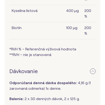
Kyselina listová
400 µg
200
%
Biotín
100 µg
200
%
*RVH % – Referenčná výživová hodnota
**RVH – nie je stanovená
Dávkovanie
Odporúčaná denná dávka dospelého:
4,16 g (1
zarovnaná odmerka) 1x denne.
Balenie:
2 x
30 denných dávok, 2 x 125 g.