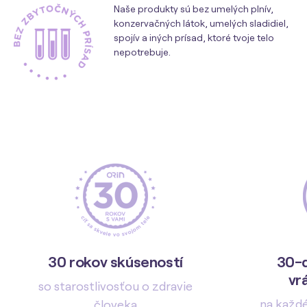
Naše produkty sú bez umelých plnív,
konzervačných látok, umelých sladidiel,
spojív a iných prísad, ktoré tvoje telo
nepotrebuje.
30 rokov skúseností
30-d
vr
so starostlivosťou o zdravie
na každ
človeka