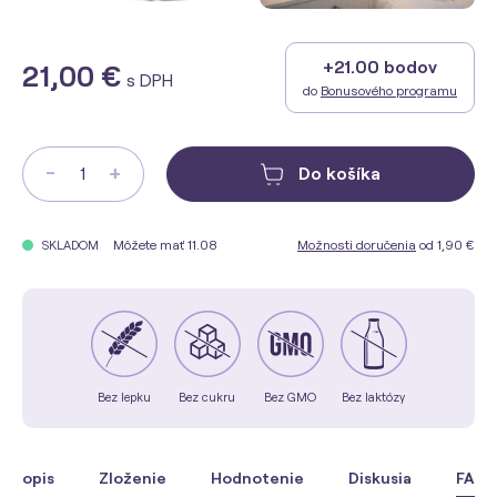
+21.00 bodov
21,00 €
s DPH
do
Bonusového programu
-
+
Do košíka
Môžete mať 11.08
Možnosti doručenia
od 1,90 €
SKLADOM
Bez lepku
Bez cukru
Bez GMO
Bez laktózy
Popis
Zloženie
Hodnotenie
Diskusia
FAQ