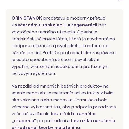
ORIN SPÁNOK
predstavuje moderný prístup
k
večernému upokojeniu a regenerácii
bez
zbytočného ranného utlmenia. Obsahuje
kombináciu účinných látok, ktorá je navrhnutá na
podporu relaxácie a psychického komfortu po
náročnom dni. Pretože problematické zaspávanie
je často spôsobené stresom, psychickým
vypätím, vnútorným nepokojom a preťaženým
nervovým systémom.
Na rozdiel od mnohých bežných produktov na
spanie neobsahuje melatonín ani extrakty z bylín
ako valeriána alebo medovka. Formulácia bola
zámerne vytvorená tak, aby podporila prirodzené
večerné uvoľnenie
bez efektu ranného
„oťapenia“
po prebudení a
bez rizika narušenia
prirodzenej tvorby melatonínu
.