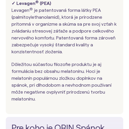
®
✓ Levagen
(PEA)
®
Levagen
je patentovaná forma látky PEA
(palmitoylethanolamid), ktorá je prirodzene
prítomná v organizme a skúma sa pre svoj vzťah k
zvládaniu stresovej záťaže a podpore celkového
nervového komfortu. Patentovaná forma zároveň
zabezpečuje vysoký štandard kvality a
konzistentnosť zloženia.
Dôležitou súčasťou filozofie produktu je aj
formulácia bez obsahu melatonínu. Hoci je
melatonín populárnou zložkou doplnkov na
spánok, pri dlhodobom a nevhodnom používaní
môže negatívne ovplyvniť prirodzenú tvorbu
melatonínu.
Pre koho je ORIN Spánok