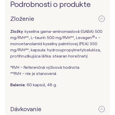
Podrobnosti o produkte
Zloženie
Zložky
: kyselina gama-aminomaslová (GABA) 500
®
mg/RVH**, L-taurín 500 mg/RVH**, Levagen
+ -
monoetanolamid kyseliny palmitovej (PEA) 350
mg/RVH**, kapsula: hydroxypropylmetylcelulóza,
protihrudkujúca látka: stearan horečnatý.
*RVH – Referenčná výživová hodnota
**RVH – nie je stanovená
Balenie
: 60 kapsúl, 48 g.
Dávkovanie