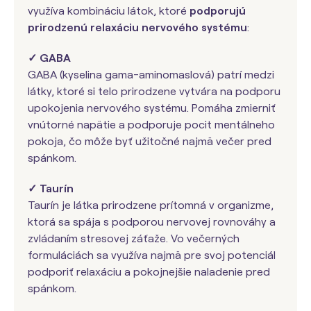
využíva kombináciu látok, ktoré
podporujú
prirodzenú relaxáciu nervového systému
:
✓ GABA
GABA (kyselina gama-aminomaslová) patrí medzi
látky, ktoré si telo prirodzene vytvára na podporu
upokojenia nervového systému. Pomáha zmierniť
vnútorné napätie a podporuje pocit mentálneho
pokoja, čo môže byť užitočné najmä večer pred
spánkom.
✓ Taurín
Taurín je látka prirodzene prítomná v organizme,
ktorá sa spája s podporou nervovej rovnováhy a
zvládaním stresovej záťaže. Vo večerných
formuláciách sa využíva najmä pre svoj potenciál
podporiť relaxáciu a pokojnejšie naladenie pred
spánkom.