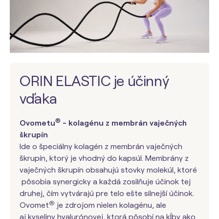
ORIN ELASTIC je účinný
vďaka
®
Ovometu
- kolagénu z membrán vaječných
škrupín
Ide o špeciálny kolagén z membrán vaječných
škrupín, ktorý je vhodný do kapsúl. Membrány z
vaječných škrupín obsahujú stovky molekúl, ktoré
pôsobia synergicky a každá zosilňuje účinok tej
druhej, čím vytvárajú pre telo ešte silnejší účinok.
®
Ovomet
je zdrojom nielen kolagénu, ale
aj
kyseliny hyalurónovej
, ktorá pôsobí na kĺby ako