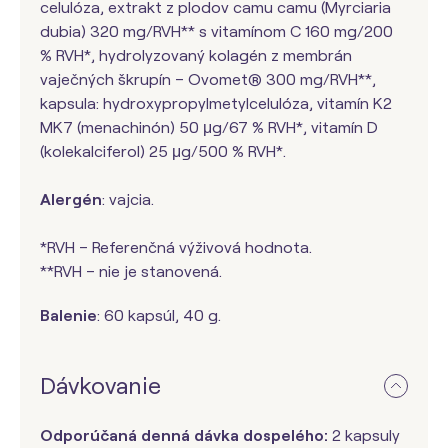
celulóza, extrakt z plodov camu camu (Myrciaria
dubia) 320 mg/RVH** s vitamínom C 160 mg/200
% RVH*, hydrolyzovaný kolagén z membrán
vaječných škrupín – Ovomet® 300 mg/RVH**,
kapsula: hydroxypropylmetylcelulóza, vitamín K2
MK7 (menachinón) 50 μg/67 % RVH*, vitamín D
(kolekalciferol) 25 μg/500 % RVH*.
Alergén
: vajcia.
*RVH – Referenčná výživová hodnota.
**RVH – nie je stanovená.
Balenie
: 60 kapsúl, 40 g.
Dávkovanie
Odporúčaná denná dávka dospelého:
2 kapsuly