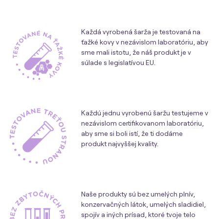
Každá vyrobená šarža je testovaná na
ťažké kovy v nezávislom laboratóriu, aby
sme mali istotu, že náš produkt je v
súlade s legislatívou EU.
Každú jednu vyrobenú šaržu testujeme v
nezávislom certifikovanom laboratóriu,
aby sme si boli istí, že ti dodáme
produkt najvyššej kvality.
Naše produkty sú bez umelých plnív,
konzervačných látok, umelých sladidiel,
spojív a iných prísad, ktoré tvoje telo