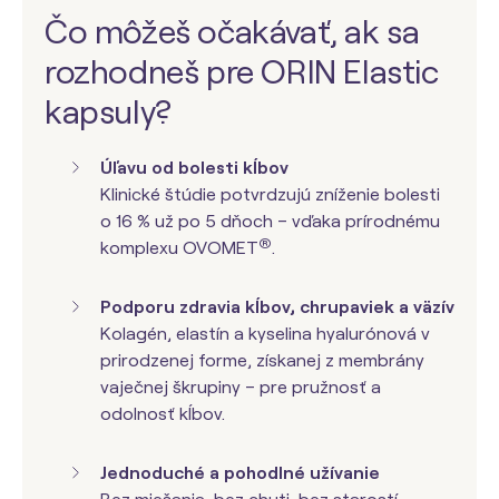
Čo môžeš očakávať, ak sa
rozhodneš pre ORIN Elastic
kapsuly?
Úľavu od bolesti kĺbov
Klinické štúdie potvrdzujú zníženie bolesti
o 16 % už po 5 dňoch – vďaka prírodnému
®
komplexu OVOMET
.
Podporu zdravia kĺbov, chrupaviek a väzív
Kolagén, elastín a
kyselina hyalurónová
v
prirodzenej forme, získanej z membrány
vaječnej škrupiny – pre pružnosť a
odolnosť kĺbov.
Jednoduché a pohodlné užívanie