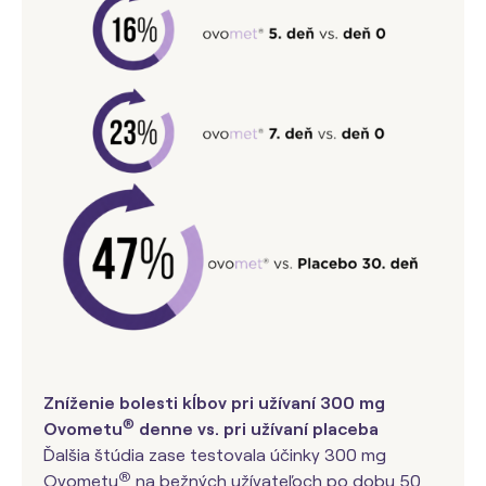
Zníženie bolesti kĺbov pri užívaní 300 mg
®
Ovometu
denne vs. pri užívaní placeba
Ďalšia štúdia zase testovala účinky 300 mg
®
Ovometu
na bežných užívateľoch po dobu 50