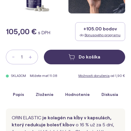
+105.00 bodov
105,00 €
s DPH
do
Bonusového programu
-
+
Do košíka
Môžete mať 11.08
Možnosti doručenia
od 1,90 €
SKLADOM
Popis
Zloženie
Hodnotenie
Diskusia
ORIN ELASTIC
je kolagén na kĺby v kapsulách,
ktorý redukuje bolesť kĺbov
o 16 % už za 5 dní,