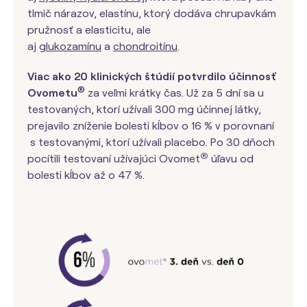
tlmič nárazov, elastínu, ktorý dodáva chrupavkám
pružnosť a elasticitu, ale
aj
glukozamínu
a
chondroitínu
.
Viac ako 20 klinických štúdií potvrdilo účinnosť
®
Ovometu
za veľmi krátky čas. Už za 5 dní sa u
testovaných, ktorí užívali 300 mg účinnej látky,
prejavilo zníženie bolesti kĺbov o 16 % v porovnaní
s testovanými, ktorí užívali placebo. Po 30 dňoch
®
pocítili testovaní užívajúci Ovomet
úľavu od
bolesti kĺbov až o 47 %.