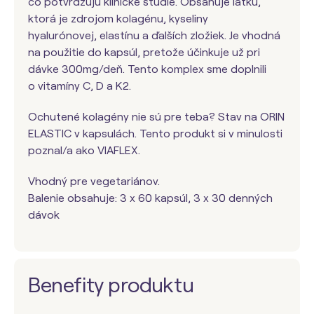
čo potvrdzujú klinické štúdie. Obsahuje látku,
ktorá je zdrojom kolagénu, kyseliny
hyalurónovej, elastínu a ďalších zložiek. Je vhodná
na použitie do kapsúl, pretože účinkuje už pri
dávke 300mg/deň. Tento komplex sme doplnili
o vitamíny C, D a K2.
Ochutené kolagény nie sú pre teba? Stav na ORIN
ELASTIC v kapsulách. Tento produkt si v minulosti
poznal/a ako VIAFLEX.
Vhodný pre vegetariánov.
Balenie obsahuje: 3 x 60 kapsúl, 3 x 30 denných
dávok
Benefity produktu