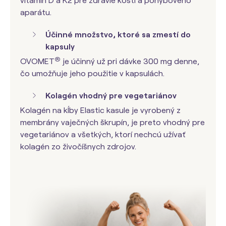
vitamín D a K2 pre zdravie kostí a pohybového
aparátu.
Účinné množstvo, ktoré sa zmestí do
kapsuly
®
OVOMET
je účinný už pri dávke 300 mg denne,
čo umožňuje jeho použitie v kapsulách.
Kolagén vhodný pre vegetariánov
Kolagén na kĺby Elastic kasule je vyrobený z
membrány vaječných škrupín, je preto vhodný pre
vegetariánov a všetkých, ktorí nechcú užívať
kolagén zo živočíšnych zdrojov.