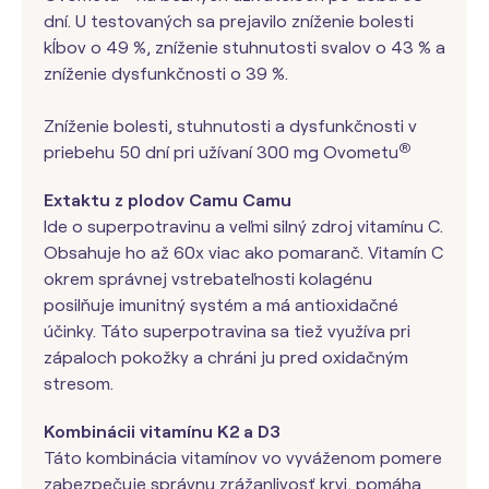
dní. U testovaných sa prejavilo zníženie bolesti
kĺbov o 49 %, zníženie stuhnutosti svalov o 43 % a
zníženie dysfunkčnosti o 39 %.
Zníženie bolesti, stuhnutosti a dysfunkčnosti v
®
priebehu 50 dní pri užívaní 300 mg Ovometu
Extaktu z plodov Camu Camu
Ide o superpotravinu a veľmi silný zdroj vitamínu C.
Obsahuje ho až 60x viac ako pomaranč. Vitamín C
okrem správnej vstrebateľnosti kolagénu
posilňuje imunitný systém a má antioxidačné
účinky. Táto superpotravina sa tiež využíva pri
zápaloch pokožky a chráni ju pred oxidačným
stresom.
Kombinácii vitamínu K2 a D3
Táto kombinácia vitamínov vo vyváženom pomere
zabezpečuje správnu zrážanlivosť krvi, pomáha