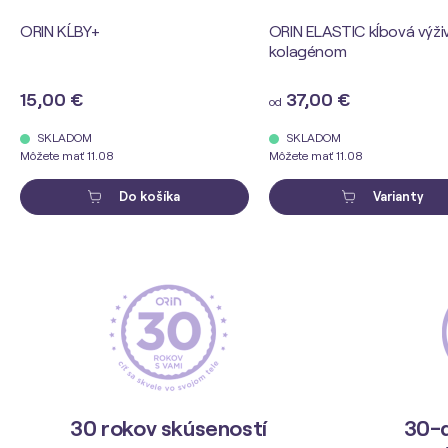
ORIN KĹBY+
ORIN ELASTIC kĺbová výži
kolagénom
15,00 €
37,00 €
od
SKLADOM
SKLADOM
Môžete mať 11.08
Môžete mať 11.08
Do košíka
Varianty
30 rokov skúseností
30-d