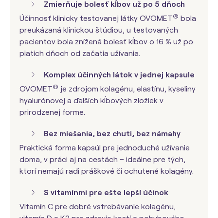
Zmierňuje bolesť kĺbov už po 5 dňoch
®
Účinnosť klinicky testovanej látky OVOMET
bola
preukázaná klinickou štúdiou, u testovaných
pacientov bola znížená bolesť kĺbov o 16 % už po
piatich dňoch od začatia užívania.
Komplex účinných látok v jednej kapsule
®
OVOMET
je zdrojom kolagénu, elastínu, kyseliny
hyalurónovej a ďalších kĺbových zložiek v
prirodzenej forme.
Bez miešania, bez chuti, bez námahy
Praktická forma kapsúl pre jednoduché užívanie
doma, v práci aj na cestách – ideálne pre tých,
ktorí nemajú radi práškové či ochutené kolagény.
S vitamínmi pre ešte lepší účinok
Vitamín C pre dobré vstrebávanie kolagénu,