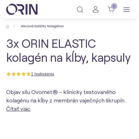
0
Akciové balíčky kolagénov
3x ORIN ELASTIC
kolagén na kĺby, kapsuly
1 hodnotenia
Objav silu Ovomet® – klinicky testovaného
kolagénu na kĺby z membrán vaječných škrupín.
Čítať viac