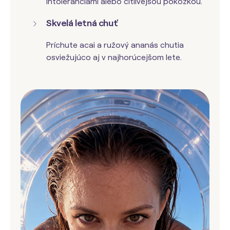
intoleranciami alebo citlivejšou pokožkou.
Skvelá letná chuť
Príchute acai a ružový ananás chutia
osviežujúco aj v najhorúcejšom lete.