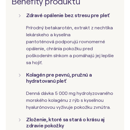
Benefity produktu
Zdravé opálenie bez stresu pre pleť
Prírodný betakarotén, extrakt z nechtíka
lekárskeho a
kyselina
pantoténová
podporujú rovnomerné
opálenie, chránia pokožku pred
poškodením slnkom a pomáhajú jej lepšie
sa hojiť.
Kolagén pre pevnú, pružnú a
hydratovanú pleť
Denná dávka 5 000 mg hydrolyzovaného
morského kolagénu z rýb s kyselinou
hyalurónovou vyživuje pokožku zvnútra.
Zloženie, ktoré sa stará o krásu aj
zdravie pokožky