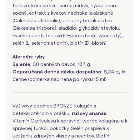
farbivo: koncentrát čiernej mrkvy, hyaluronan
sodný, extrakt z kvetov nechtíka lekárskeho
(Calendula officinalis), prírodný betakarotén
(Blakeslea trispora), sladidlo: glykozidy steviolu,
kyselina pantoténová (D-pantotenát vápenatý),
selén (L-selenometionín), biotín (D-biotín).
Alergén: ryby
Balenie:
30 denných dávok, 187 g.
Odporúčaná denná dávka dospelého:
6,24 g, 1x
denne (odmerka naplnená po rysku 15 ml).
Výživový doplnok BRONZE Kolagén s
betakaroténom v prášku,
ružový ananás.
Vitamín C prispieva k správnej tvorbe kolagénu a k
správnej funkcii pokožky. Selén prispieva k
udržaniu zdravých vlasov a nechtov. Biotín