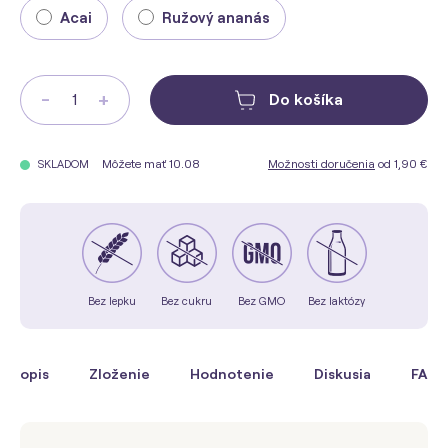
Acai
Ružový ananás
-
+
Do košíka
Môžete mať 10.08
Možnosti doručenia
od 1,90 €
SKLADOM
Bez lepku
Bez cukru
Bez GMO
Bez laktózy
Popis
Zloženie
Hodnotenie
Diskusia
FAQ