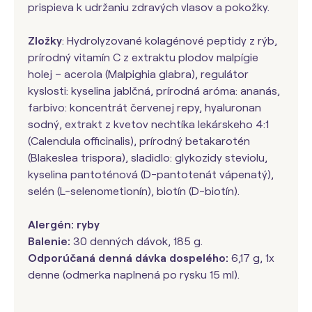
prispieva k udržaniu zdravých vlasov a pokožky.
Zložky
: Hydrolyzované kolagénové peptidy z rýb,
prírodný vitamín C z extraktu plodov malpígie
holej – acerola (Malpighia glabra), regulátor
kyslosti: kyselina jablčná, prírodná aróma: ananás,
farbivo: koncentrát červenej repy, hyaluronan
sodný, extrakt z kvetov nechtíka lekárskeho 4:1
(Calendula officinalis), prírodný betakarotén
(Blakeslea trispora), sladidlo: glykozidy steviolu,
kyselina pantoténová (D-pantotenát vápenatý),
selén (L-selenometionín), biotín (D-biotín).
Alergén: ryby
Balenie:
30 denných dávok, 185 g.
Odporúčaná denná dávka dospelého:
6,17 g, 1x
denne (odmerka naplnená po rysku 15 ml).