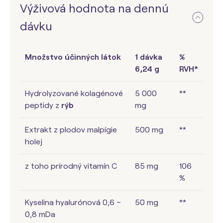
Výživová hodnota na dennú
dávku
Množstvo účinných látok
1 dávka
%
6,24 g
RVH*
Hydrolyzované kolagénové
5 000
**
peptidy z
rýb
mg
Extrakt z plodov malpígie
500 mg
**
holej
z toho prírodný vitamín C
85 mg
106
%
Kyselina hyalurónová 0,6 –
50 mg
**
0,8 mDa