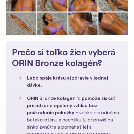
Prečo si toľko žien vyberá
ORIN Bronze kolagén?
Lebo spája krásu aj zdravie v jednej
dávke.
ORIN Bronze kolagén ti pomôže získať
prirodzene opálený vzhľad
bez
poškodenia pokožky
– vďaka prírodnému
betakaroténu a nechtíku ju pripravíš na
slnko zvnútra a pomáhaš jej s