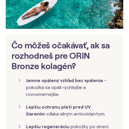
Čo môžeš očakávať, ak sa
rozhodneš pre ORIN
Bronze kolagén?
Jemne opálený vzhľad bez spálenia
–
pokožka sa opáli rýchlejšie a
rovnomernejšie.
Lepšiu ochranu pleti pred UV
žiarením
vďaka silným antioxidantom.
Lepšiu regeneráciu
pokožky po slnení.