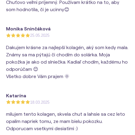
Chuťovo veľmi príjemný. Používam krátko na to, aby
som hodnotila, či je ucinny😊
Monika Sninčáková
25.05.2025
Dakujem krásne za najlepší kolagén, aký som kedy mala.
Známy sa ma pýtajú či chodím do solárka. Moja
pokožka je ako od slniečka. Kadiaľ chodím, každému ho
odporúčam 😊
Všetko dobre Vám prajem 🌞
Katarína
18.03.2025
milujem tento kolagen, skvela chut a lahsie sa cez leto
opalim napriek tomu, ze mam bielu pokozku.
Odporucam vsetkymi desiatimi :)