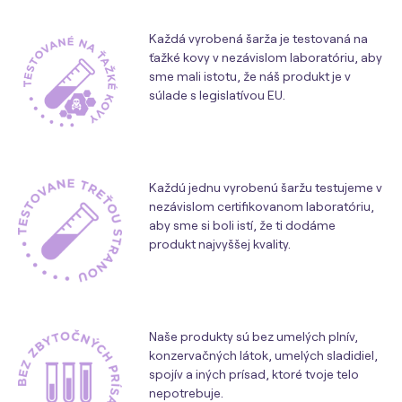
Každá vyrobená šarža je testovaná na
ťažké kovy v nezávislom laboratóriu, aby
sme mali istotu, že náš produkt je v
súlade s legislatívou EU.
Každú jednu vyrobenú šaržu testujeme v
nezávislom certifikovanom laboratóriu,
aby sme si boli istí, že ti dodáme
produkt najvyššej kvality.
Naše produkty sú bez umelých plnív,
konzervačných látok, umelých sladidiel,
spojív a iných prísad, ktoré tvoje telo
nepotrebuje.