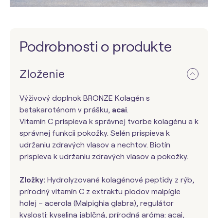
Podrobnosti o produkte
Zloženie
Výživový doplnok BRONZE Kolagén s
betakaroténom v prášku,
acai
.
Vitamín C prispieva k správnej tvorbe kolagénu a k
správnej funkcii pokožky. Selén prispieva k
udržaniu zdravých vlasov a nechtov. Biotín
prispieva k udržaniu zdravých vlasov a pokožky.
Zložky:
Hydrolyzované kolagénové peptidy z rýb,
prírodný vitamín C z extraktu plodov malpígie
holej – acerola (Malpighia glabra), regulátor
kyslosti: kyselina jablčná, prírodná aróma: acai,