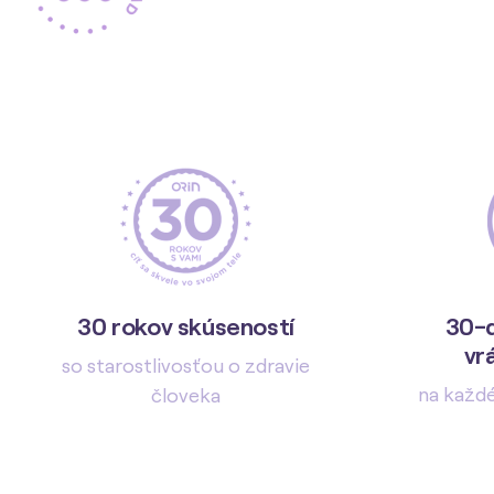
30 rokov skúseností
30-d
vr
so starostlivosťou o zdravie
na každ
človeka