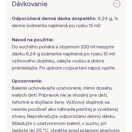
Dávkovanie
Odporúčaná denná dávka dospelého:
6,24 g, 1x
denne (odmerka naplnená po rysku 15 ml).
Návod na použitie:
Do suchého pohára s objemom 200 ml nasypte
dávku 6,24 g (odmerka naplnená po rysku 15 ml)
výživového doplnku, zalejte vodou a dobre
premiešajte. Po úplnom rozpustení nápoj vypite.
Upozornenie:
Balenie uchovávajte uzatvorené, mimo dosahu
malých detí. Prípravok nie je vhodný pre deti,
tehotné a dojčiace ženy. Výživový doplnok sa
nesmie používať ako náhrada pestrej a vyváženej
stravy. Neprekračujte odporúčanú dennú dávku.
Skladujte v uzatvorenom balení, v suchu, pri
teplote do 25 °C, chráňte pred priamym slnečným