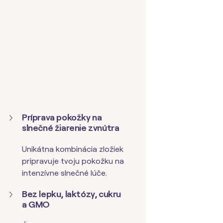
P
ríprava pokožky na
slnečné žiarenie zvnútra
Unikátna kombinácia zložiek
pripravuje tvoju pokožku na
intenzívne slnečné lúče.
Bez lepku, laktózy, cukru
a GMO