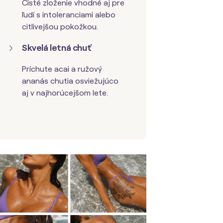
Čisté zloženie vhodné aj pre
ľudí s intoleranciami alebo
citlivejšou pokožkou.
Skvelá letná chuť
Príchute acai a ružový
ananás chutia osviežujúco
aj v najhorúcejšom lete.