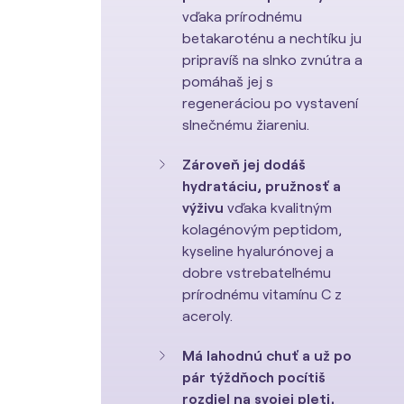
vďaka prírodnému
betakaroténu a nechtíku ju
pripravíš na slnko zvnútra a
pomáhaš jej s
regeneráciou po vystavení
slnečnému žiareniu.
Zároveň jej dodáš
hydratáciu, pružnosť a
výživu
vďaka kvalitným
kolagénovým peptidom,
kyseline hyalurónovej a
dobre vstrebateľnému
prírodnému vitamínu C z
aceroly.
Má lahodnú chuť a už po
pár týždňoch pocítiš
rozdiel na svojej pleti,