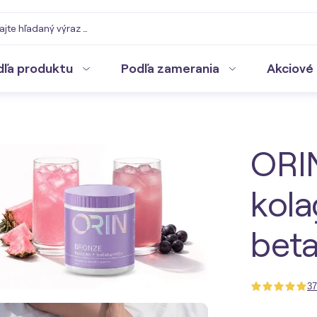
dľa produktu
Podľa zamerania
Akciové 
ORI
kola
bet
37