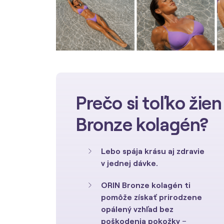
Prečo si toľko žie
Bronze kolagén?
Lebo spája krásu aj zdravie
v jednej dávke.
ORIN Bronze kolagén ti
pomôže získať prirodzene
opálený vzhľad
bez
poškodenia pokožky
–