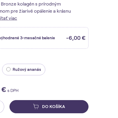
 Bronze kolagén s prírodným
om pre žiarivé opálenie a krásnu
ítať viac
-6,00 €
výhodnené 3-mesačné balenie
Ružový ananás
 €
s DPH
DO KOŠÍKA