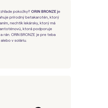
 vzhľade pokožky?
ORIN BRONZE j
e
ahuje prírodný betakarotén, ktorý
ním, nechtík lekársky, ktorý má
 pantoténovú, ktorá podporuje
 a rán. ORIN BRONZE je pre teba
alebo v soláriu.