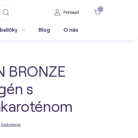
0
Prihlásiť
balíčky
Blog
O nás
N BRONZE
gén s
akaroténom
 hodnotenia