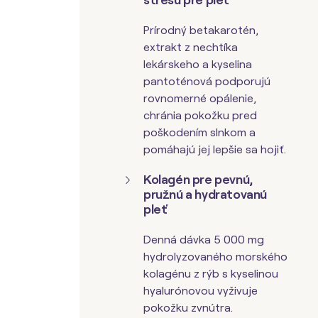
Prírodný betakarotén,
extrakt z nechtíka
lekárskeho a
kyselina
pantoténová
podporujú
rovnomerné opálenie,
chránia pokožku pred
poškodením slnkom a
pomáhajú jej lepšie sa hojiť.
Kolagén pre pevnú,
pružnú a hydratovanú
pleť
Denná dávka 5 000 mg
hydrolyzovaného morského
kolagénu z rýb s kyselinou
hyalurónovou vyživuje
pokožku zvnútra.