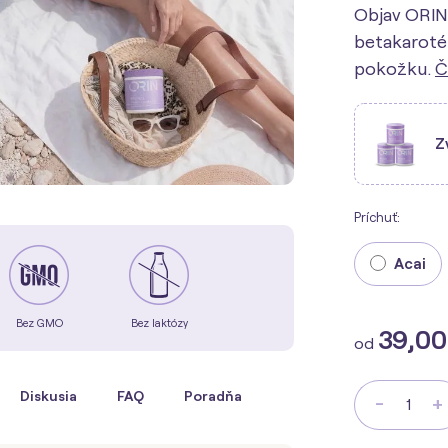
Objav ORIN
betakarotén
pokožku.
Č
Z
Príchuť:
Acai
Bez GMO
Bez laktózy
39,00
od
Diskusia
FAQ
Poradňa
-
+