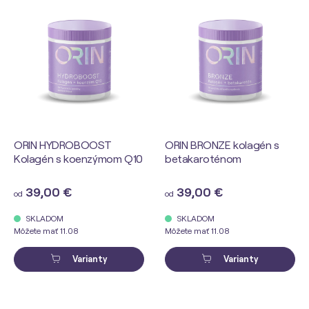
ORIN HYDROBOOST
ORIN BRONZE kolagén s
Kolagén s koenzýmom Q10
betakaroténom
39,00 €
39,00 €
od
od
SKLADOM
SKLADOM
Môžete mať 11.08
Môžete mať 11.08
Varianty
Varianty