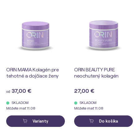
ORIN MAMA Kolagén pre
ORIN BEAUTY PURE
tehotné a dojčiace ženy
neochutený kolagén
37,00 €
27,00 €
od
SKLADOM
SKLADOM
Môžete mať 11.08
Môžete mať 11.08
Varianty
Do košíka