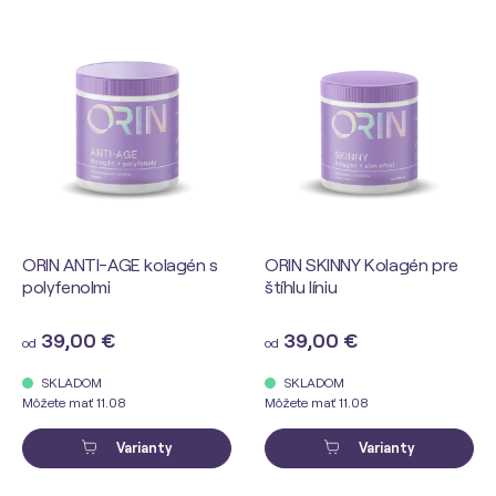
ORIN ANTI-AGE kolagén s
ORIN SKINNY Kolagén pre
polyfenolmi
štíhlu líniu
39,00 €
39,00 €
od
od
SKLADOM
SKLADOM
Môžete mať 11.08
Môžete mať 11.08
Varianty
Varianty