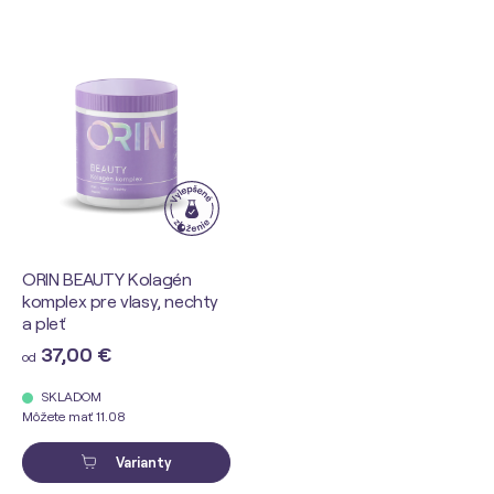
ORIN BEAUTY Kolagén
komplex pre vlasy, nechty
a pleť
37,00 €
od
SKLADOM
Môžete mať 11.08
Varianty