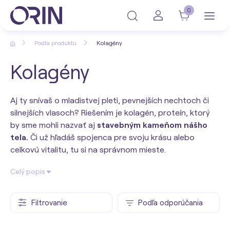
0
Podľa produktu
Kolagény
Kolagény
Aj ty snívaš o mladistvej pleti, pevnejších nechtoch či
silnejších vlasoch? Riešením je kolagén, proteín, ktorý
by sme mohli nazvať aj
stavebným kameňom nášho
tela.
Či už hľadáš spojenca pre svoju krásu alebo
celkovú vitalitu, tu si na správnom mieste.
Celý popis
Filtrovanie
Podľa odporúčania