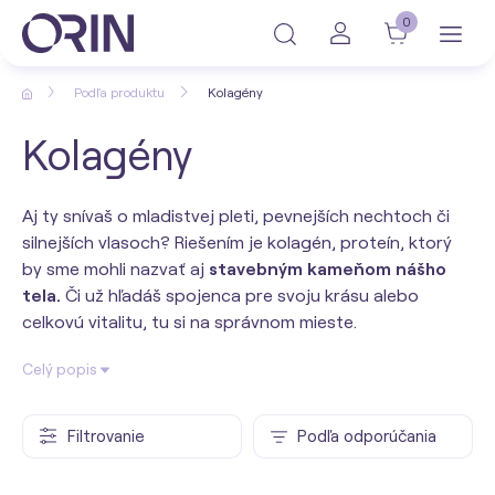
0
Podľa produktu
Kolagény
Kolagény
Aj ty snívaš o mladistvej pleti, pevnejších nechtoch či
silnejších vlasoch? Riešením je kolagén, proteín, ktorý
by sme mohli nazvať aj
stavebným kameňom nášho
tela.
Či už hľadáš spojenca pre svoju krásu alebo
celkovú vitalitu, tu si na správnom mieste.
Celý popis
Filtrovanie
Podľa odporúčania