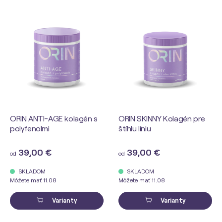
ORIN ANTI-AGE kolagén s
ORIN SKINNY Kolagén pre
polyfenolmi
štíhlu líniu
39,00 €
39,00 €
od
od
SKLADOM
SKLADOM
Môžete mať 11.08
Môžete mať 11.08
Varianty
Varianty