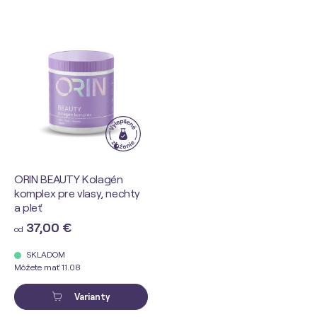
ORIN BEAUTY Kolagén
komplex pre vlasy, nechty
a pleť
37,00 €
od
SKLADOM
Môžete mať 11.08
Varianty