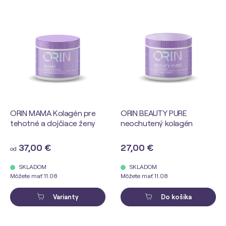
ORIN MAMA Kolagén pre
ORIN BEAUTY PURE
tehotné a dojčiace ženy
neochutený kolagén
37,00 €
27,00 €
od
SKLADOM
SKLADOM
Môžete mať 11.08
Môžete mať 11.08
Varianty
Do košíka