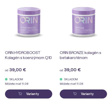
ORIN HYDROBOOST
ORIN BRONZE kolagén s
Kolagén s koenzýmom Q10
betakaroténom
39,00 €
39,00 €
od
od
SKLADOM
SKLADOM
Môžete mať 11.08
Môžete mať 11.08
Varianty
Varianty