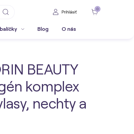
0
Prihlásiť
balíčky
Blog
O nás
ORIN BEAUTY
agén komplex
vlasy, nechty a