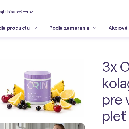
dľa produktu
Podľa zamerania
Akciové 
3x 
kol
pre 
pleť