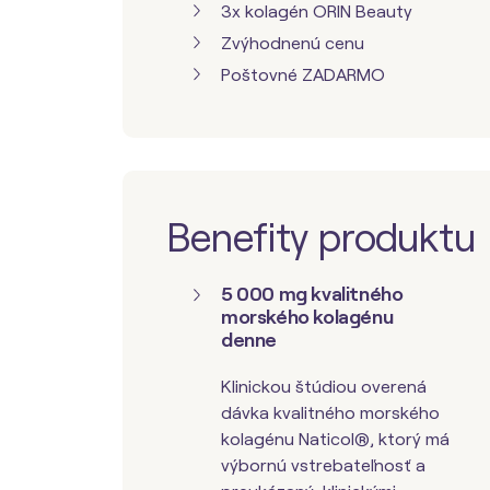
3x kolagén ORIN Beauty
Zvýhodnenú cenu
Poštovné ZADARMO
Benefity produktu
5 000 mg kvalitného
morského kolagénu
denne
Klinickou štúdiou overená
dávka kvalitného morského
kolagénu Naticol®, ktorý má
výbornú vstrebateľnosť a