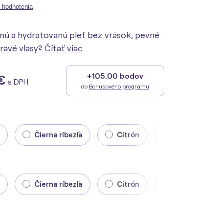
 hodnotenia
nú a hydratovanú pleť bez vrások, pevné
ravé vlasy?
Čítať viac
+105.00 bodov
€
s DPH
do
Bonusového programu
Čierna ríbezľa
Citrón
Višňa
Čierna ríbezľa
Citrón
Višňa