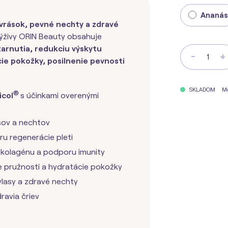
Ananás
vrások, pevné nechty a zdravé
živy ORIN Beauty obsahuje
arnutia, redukciu výskytu
-
+
cie pokožky, posilnenie pevnosti
M
SKLADOM
®
icol
s účinkami overenými
sov a nechtov
u regenerácie pleti
 kolagénu a podporu imunity
e pružnosti a hydratácie pokožky
vlasy a zdravé nechty
avia čriev