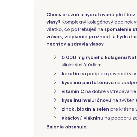
Chceš pružnú a hydratovanú pleť bez 
vlasy?
Komplexný kolagénový doplnok vý
všetko, čo potrebuješ na
spomalenie st
vrások, zlepšenie pružnosti a hydratá
nechtov a zdravia vlasov
:
5 000 mg rybieho kolagénu
Nat
klinickými štúdiami
keratín
na podporu pevnosti vla
kyselinu pantoténovú
na podpor
vitamín C
na dobré vstrebávanie
kyselinu hyalurónovú
na zvýšeni
zinok, biotín a selén
pre krásne 
akáciovú vlákninu
na podporu zdr
Balenie obsahuje: