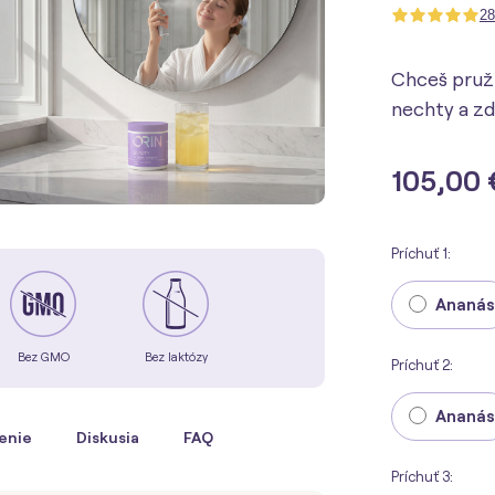
28
Chceš pruž
nechty a zd
105,00 
Príchuť 1:
Ananás
Bez GMO
Bez laktózy
Príchuť 2:
Ananás
enie
Diskusia
FAQ
Príchuť 3: