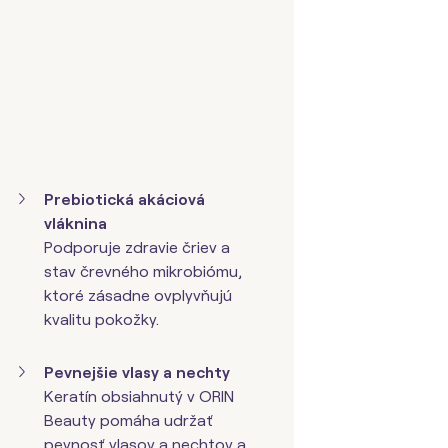
Prebiotická akáciová
vláknina
Podporuje zdravie čriev a
stav črevného mikrobiómu,
ktoré zásadne ovplyvňujú
kvalitu pokožky.
Pevnejšie vlasy a nechty
Keratín obsiahnutý v ORIN
Beauty pomáha udržať
pevnosť vlasov a nechtov a