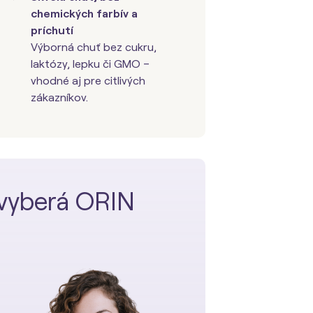
chemických farbív a
príchutí
Výborná chuť bez cukru,
laktózy, lepku či GMO –
vhodné aj pre citlivých
zákazníkov.
n vyberá ORIN