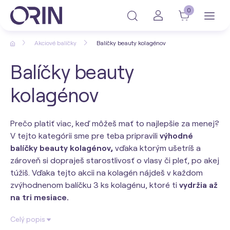
0
Akciové balíčky
Balíčky beauty kolagénov
Balíčky beauty
kolagénov
Prečo platiť viac, keď môžeš mať to najlepšie za menej?
V tejto kategórii sme pre teba pripravili
výhodné
balíčky beauty kolagénov,
vďaka ktorým ušetríš a
zároveň si dopraješ starostlivosť o vlasy či pleť, po akej
túžiš. Vďaka tejto akcii na kolagén nájdeš v každom
zvýhodnenom balíčku 3 ks kolagénu, ktoré ti
vydržia až
na tri mesiace.
Celý popis