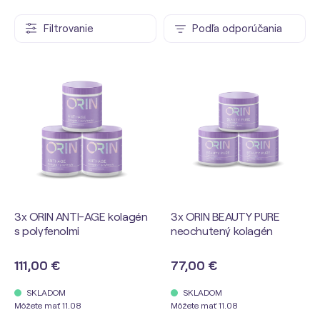
Filtrovanie
Podľa odporúčania
3x ORIN ANTI-AGE kolagén
3x ORIN BEAUTY PURE
s polyfenolmi
neochutený kolagén
111,00 €
77,00 €
SKLADOM
SKLADOM
Môžete mať 11.08
Môžete mať 11.08