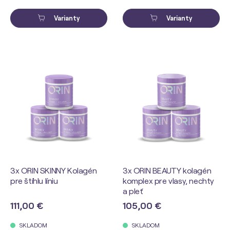
Varianty
Varianty
3x ORIN SKINNY Kolagén
3x ORIN BEAUTY kolagén
pre štíhlu líniu
komplex pre vlasy, nechty
a pleť
111,00 €
105,00 €
SKLADOM
SKLADOM