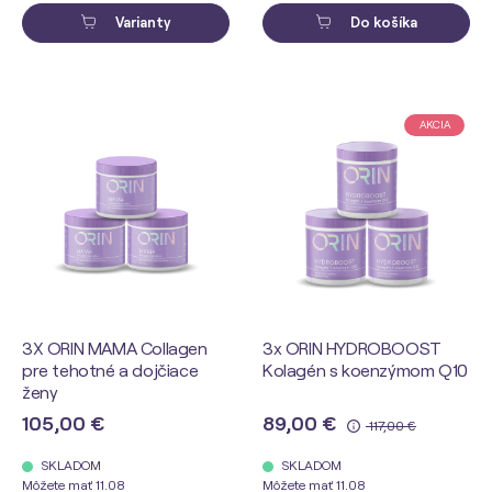
Varianty
Do košíka
AKCIA
3X ORIN MAMA Collagen
3x ORIN HYDROBOOST
pre tehotné a dojčiace
Kolagén s koenzýmom Q10
ženy
105,00 €
89,00 €
117,00 €
SKLADOM
SKLADOM
Môžete mať 11.08
Môžete mať 11.08