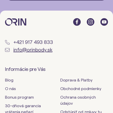
+421 917 493 833
info@orinbody.sk
Informácie pre Vás
Blog
Doprava & Platby
O nás
Obchodné podmienky
Bonus program
Ochrana osobných
údajov
30-dňová garancia
vrátenia peňazí
Odstúpiť od zmluvy tu